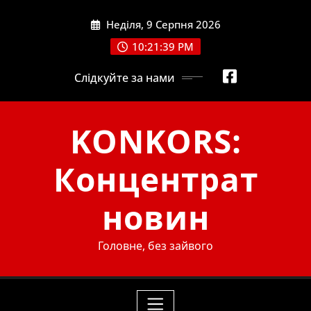
Skip
Неділя, 9 Серпня 2026
to
content
10:21:41 PM
Слідкуйте за нами
KONKORS:
Концентрат
новин
Головне, без зайвого