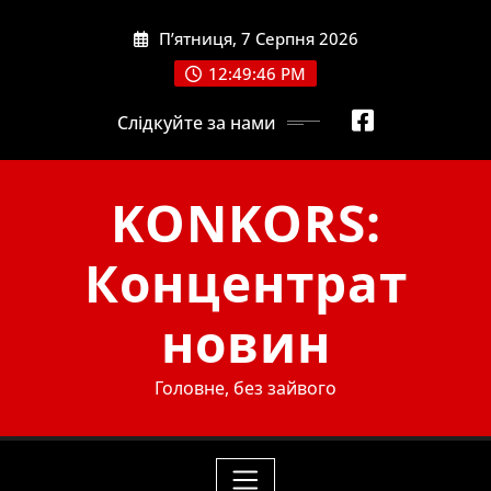
Skip
П’ятниця, 7 Серпня 2026
to
content
12:49:47 PM
Слідкуйте за нами
KONKORS:
Концентрат
новин
Головне, без зайвого