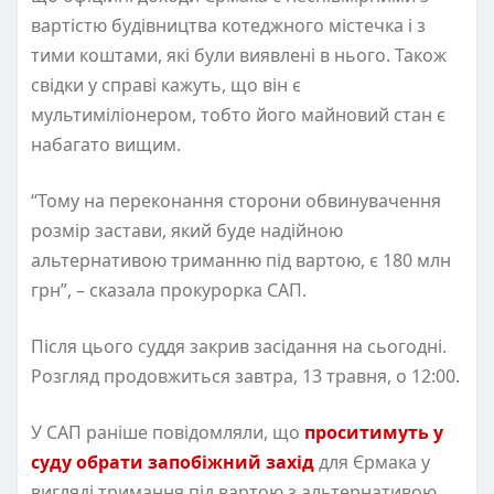
вартістю будівництва котеджного містечка і з
тими коштами, які були виявлені в нього. Також
свідки у справі кажуть, що він є
мультиміліонером, тобто його майновий стан є
набагато вищим.
“Тому на переконання сторони обвинувачення
розмір застави, який буде надійною
альтернативою триманню під вартою, є 180 млн
грн”, – сказала прокурорка САП.
Після цього суддя закрив засідання на сьогодні.
Розгляд продовжиться завтра, 13 травня, о 12:00.
У САП раніше повідомляли, що
проситимуть у
суду обрати запобіжний захід
для Єрмака у
вигляді тримання під вартою з альтернативою