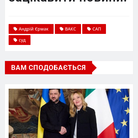
Андрій Єрмак
ВАКС
САП
суд
ВАМ СПОДОБАЄТЬСЯ