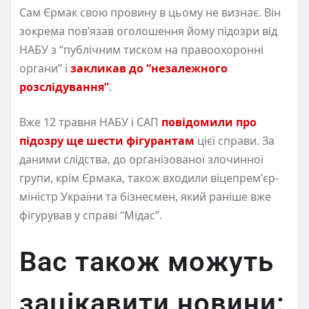
Сам Єрмак свою провину в цьому не визнає. Він
зокрема повʼязав оголошення йому підозри від
НАБУ з “публічним тиском на правоохоронні
органи” і
закликав до “незалежного
розслідування”
.
Вже 12 травня НАБУ і САП
повідомили про
підозру ще шести фігурантам
цієї справи. За
даними слідства, до організованої злочинної
групи, крім Єрмака, також входили віцепремʼєр-
міністр України та бізнесмен, який раніше вже
фігурував у справі “Мідас”.
Вас також можуть
зацікавити новини: