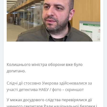
Колишнього міністра оборони вже було
допитано.
Слідчі дії стосовно Умєрова здійснювалися за
участі детектива НАБУ / фото – скриншот
У межах досудового слідства перевірялися дії
чинного секретаря Ради національної безпеки і