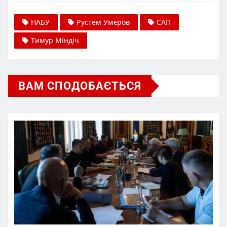
НАБУ
Рустем Умєров
САП
Тимур Міндіч
ВАМ СПОДОБАЄТЬСЯ