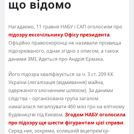
що відомо
Нагадаємо, 11 травня НАБУ і САП оголосили про
підозру ексочільнику Офісу президента
.
Офіційно правоохоронці не називали прізвища
підозрюваного, однак згідно з описом, а також
даними ЗМІ, йдеться про Андрія Єрмака.
Його підозра кваліфікується за ч. 3 ст. 209 КК
України (легалізація (відмивання) майна,
одержаного злочинним шляхом). За даними
слідства – організована група загалом
намагалася легалізувати 460 млн грн на елітному
будівництві під Києвом.
Згодом НАБУ оголосила
про підозру ще шести фігурантам цієї справи
.
Серед них, зокрема, колишній віцепремʼєр-