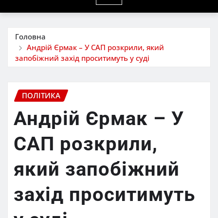
Головна
Андрій Єрмак – У САП розкрили, який
запобіжний захід проситимуть у суді
ПОЛІТИКА
Андрій Єрмак – У
САП розкрили,
який запобіжний
захід проситимуть