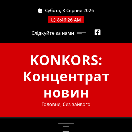
Skip
Субота, 8 Серпня 2026
to
content
8:46:27 AM
Слідкуйте за нами
KONKORS:
Концентрат
новин
Головне, без зайвого