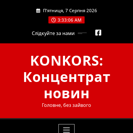
Skip
П’ятниця, 7 Серпня 2026
to
content
3:33:08 AM
Слідкуйте за нами
KONKORS:
Концентрат
новин
Головне, без зайвого