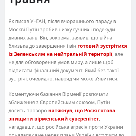
Як писав УНІАН, після вчорашнього параду в
Москві Путін зробив низку гучних і подекуди
дивних заяв. Він, зокрема, заявив, що війна
близька до завершення і він
готовий зустрітися
із Зеленським на нейтральній території
, але
не для обговорення умов миру, а лише щоб
підписати фінальний документ. Який без такої
зустрічі, очевидно, навряд чи може з’явитися.
Коментуючи бажання Вірменії розпочати
зближення з Європейським союзом, Путін
досить прозоро
натякнув, що Росія готова
знищити вірменський суверенітет
,
нагадавши, що російська агресія проти України
почалася саме через плани України вступити до