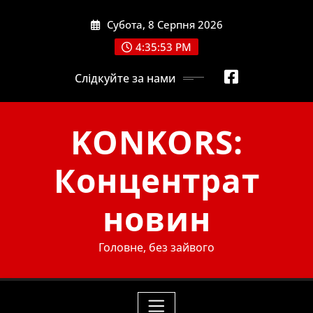
Skip
Субота, 8 Серпня 2026
to
content
4:35:55 PM
Слідкуйте за нами
KONKORS:
Концентрат
новин
Головне, без зайвого