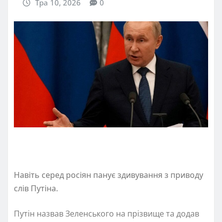
Тра 10, 2026
0
Навіть серед росіян панує здивування з приводу
слів Путіна.
Путін назвав Зеленського на прізвище та додав