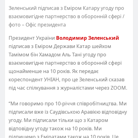
Зеленський підписав з Еміром Катару угоду про
взаємовигідне партнерство в оборонній сфері /
фото – Офіс президента
Президент України
Володимир Зеленський
підписав з Еміром Держави Катар шейхом
Тамімом бін Хамадом Аль Тані угоду про
взаємовигідне партнерство в оборонній сфері
щонайменше на 10 років. Як передає
кореспондент УНІАН, про це Зеленський сказав
під час спілкування з журналістами через ZOOM.
“Ми говоримо про 10-річчя співробітництва. Ми
підписали вже із Саудівською Аравією відповідну
угоду. Ми підписали тільки що з Катаром
відповідну угоду також на 10 років. Ми
підпишемо з Еміратами також на 10 років. Це