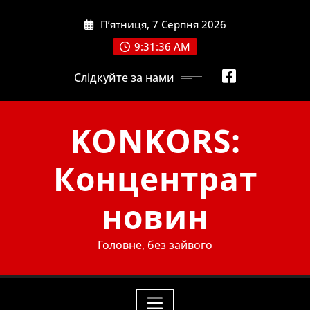
Skip
П’ятниця, 7 Серпня 2026
to
content
9:31:37 AM
Слідкуйте за нами
KONKORS:
Концентрат
новин
Головне, без зайвого