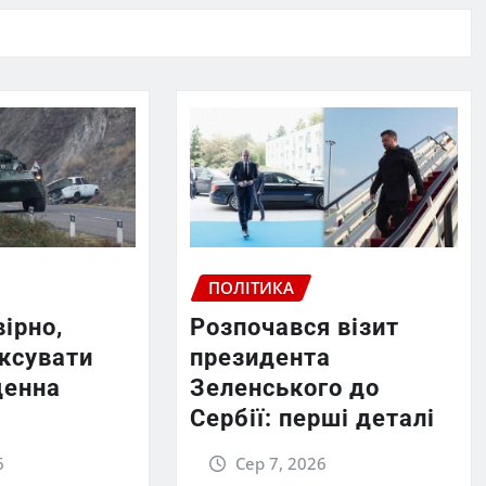
ПОЛІТИКА
вірно,
Розпочався візит
ексувати
президента
денна
Зеленського до
Сербії: перші деталі
6
Сер 7, 2026