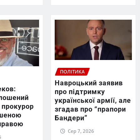
ПОЛІТИКА
Навроцький заявив
еков:
про підтримку
лошений
української армії, але
 прокурор
згадав про “прапори
ршеною
Бандери”
правою
Сер 7, 2026
6