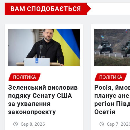
ВАМ СПОДОБАЄТЬСЯ
ПОЛІТИКА
ПОЛІТИКА
Зеленський висловив
Росія, ймо
подяку Сенату США
планує ан
за ухвалення
регіон Пів
законопроєкту
Осетія
Сер 8, 2026
Сер 7, 202