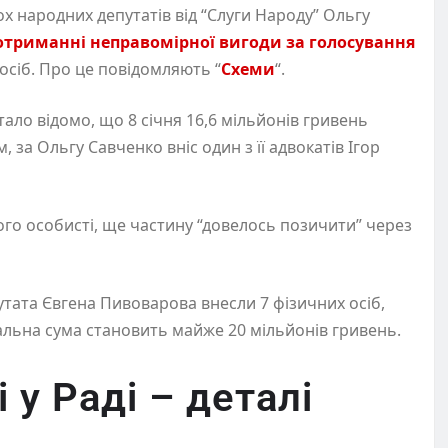
х народних депутатів від “Слуги Народу” Ольгу
отриманні неправомірної вигоди за голосування
 осіб. Про це повідомляють “
Схеми
“.
ало відомо, що 8 січня 16,6 мільйонів гривень
за Ольгу Савченко вніс один з її адвокатів Ігор
його особисті, ще частину “довелось позичити” через
утата Євгена Пивоварова внесли 7 фізичних осіб,
гальна сума становить майже 20 мільйонів гривень.
 у Раді – деталі