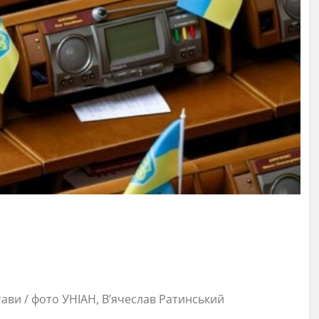
ави / фото УНІАН, В’ячеслав Ратинський