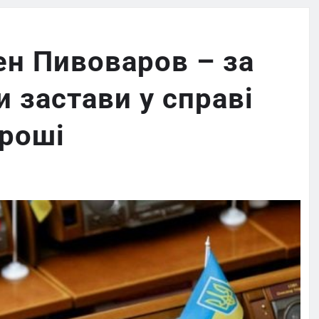
ен Пивоваров – за
 застави у справі
гроші