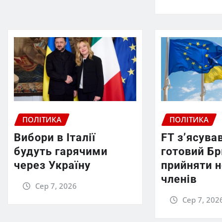
ПОЛІТИКА
ПОЛІТИКА
Вибори в Італії
FT зʼясував
будуть гарячими
готовий Б
через Україну
прийняти 
членів
Сер 7, 2026
Сер 7, 202