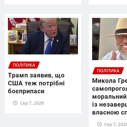
ПОЛІТИКА
ПОЛІТИКА
Трамп заявив, що
Микола Гр
США теж потрібні
самопрого
боєприпаси
моральний
Сер 7, 2026
із незаве
власною с
Сер 7, 202