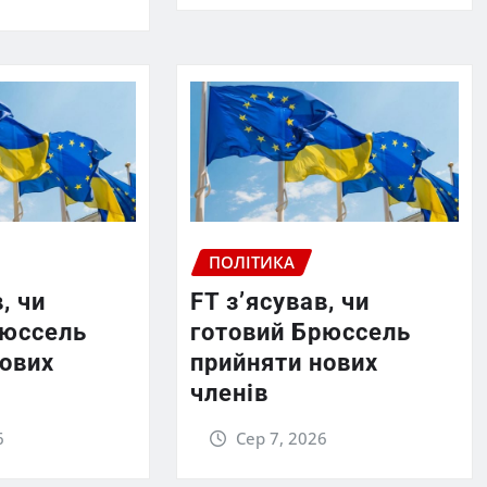
ПОЛІТИКА
, чи
FT зʼясував, чи
рюссель
готовий Брюссель
нових
прийняти нових
членів
6
Сер 7, 2026