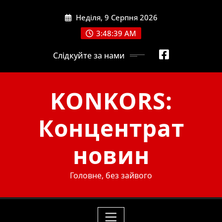
Skip
Неділя, 9 Серпня 2026
to
content
3:48:40 AM
Слідкуйте за нами
KONKORS:
Концентрат
новин
Головне, без зайвого