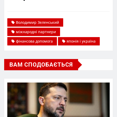
Володимир Зеленський
міжнародні партнери
фінансова допомога
японія і україна
ВАМ СПОДОБАЄТЬСЯ