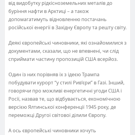
від видобутку рідкісноземельних металів до
буріння нафти в Арктиці – а також
допомагатимуть відновленню постачань
російської енергії в Західну Європу та решту світу.
Деякі європейські чиновники, які ознайомилися з
документами, сказали, що не впевнені, чи слід
сприймати частину пропозицій США всерйоз.
Один із них порівняв їх з ідеєю Трампа
побудувати курорт “у стилі Рив’єри” в Газі. Інший,
говорячи про можливі енергетичні угоди США і
Росії, назвав те, що відбувається, економічною
версією Ялтинської конференції 1945 року, де
переможці Другої світової ділили Європу.
А ось європейські чиновники хочуть