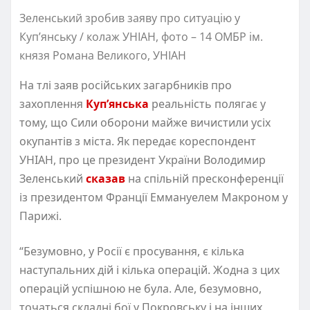
Зеленський зробив заяву про ситуацію у
Куп’янську / колаж УНІАН, фото – 14 ОМБР ім.
князя Романа Великого, УНІАН
На тлі заяв російських загарбників про
захоплення
Куп’янська
реальність полягає у
тому, що Сили оборони майже вичистили усіх
окупантів з міста. Як передає кореспондент
УНІАН, про це президент України Володимир
Зеленський
сказав
на спільній пресконференції
із президентом Франції Еммануелем Макроном у
Парижі.
“Безумовно, у Росії є просування, є кілька
наступальних дій і кілька операцій. Жодна з цих
операцій успішною не була. Але, безумовно,
точаться складні бої у Покровську і на інших