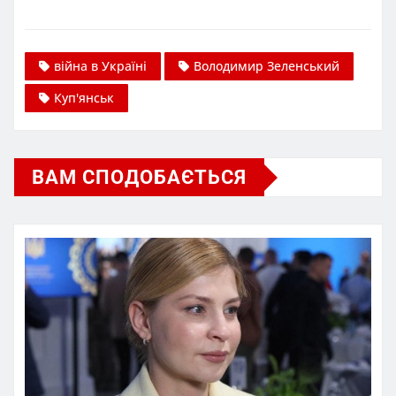
війна в Україні
Володимир Зеленський
Куп'янськ
ВАМ СПОДОБАЄТЬСЯ