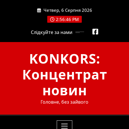
Skip
Четвер, 6 Серпня 2026
to
content
2:56:47 PM
Слідкуйте за нами
KONKORS:
Концентрат
новин
Головне, без зайвого