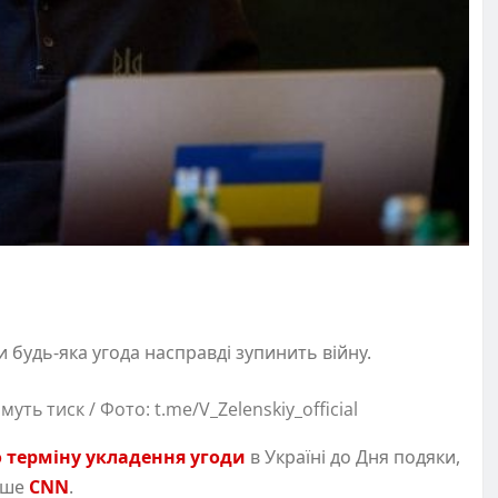
будь-яка угода насправді зупинить війну.
ть тиск / Фото: t.me/V_Zelenskiy_official
о терміну укладення угоди
в Україні до Дня подяки,
ише
CNN
.