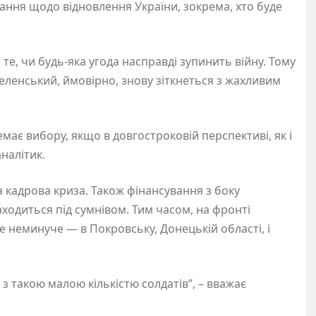
ння щодо відновлення України, зокрема, хто буде
е, чи будь-яка угода насправді зупинить війну. Тому
еленський, ймовірно, знову зіткнеться з жахливим
емає вибору, якщо в довгостроковій перспективі, як і
налітик.
а кадрова криза. Також фінансування з боку
ходиться під сумнівом. Тим часом, на фронті
е неминуче — в Покровську, Донецькій області, і
з такою малою кількістю солдатів”, – вважає