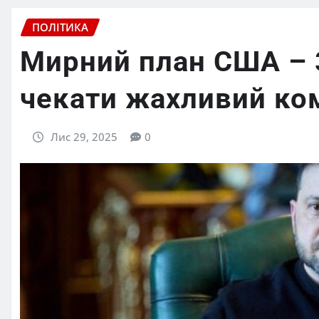
ПОЛІТИКА
Мирний план США – 
чекати жахливий ко
Лис 29, 2025
0