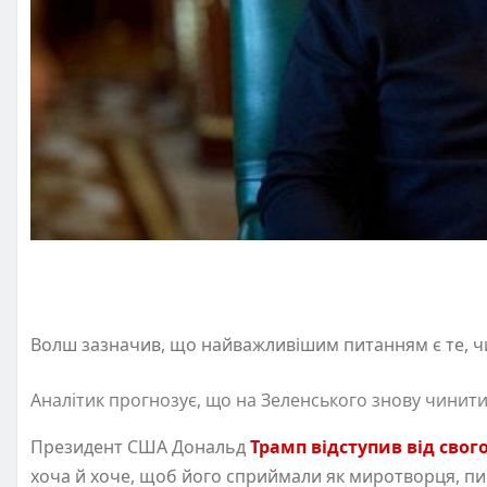
Волш зазначив, що найважливішим питанням є те, чи 
Аналітик прогнозує, що на Зеленського знову чинитиму
Президент США Дональд
Трамп відступив від свог
хоча й хоче, щоб його сприймали як миротворця, п