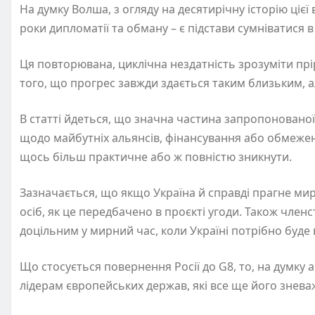
На думку Волша, з огляду на десятирічну історію цієї 
роки дипломатії та обману – є підстави сумніватися 
Ця повторювана, циклічна нездатність зрозуміти п
того, що прогрес завжди здається таким близьким, 
В статті йдеться, що значна частина запропонованої
щодо майбутніх альянсів, фінансування або обмежен
щось більш практичне або ж повністю зникнути.
Зазначається, що якщо Україна й справді прагне миру
осіб, як це передбачено в проєкті угоди. Також чле
доцільним у мирний час, коли Україні потрібно буде
Що стосується повернення Росії до G8, то, на думку ан
лідерам європейських держав, які все ще його знев