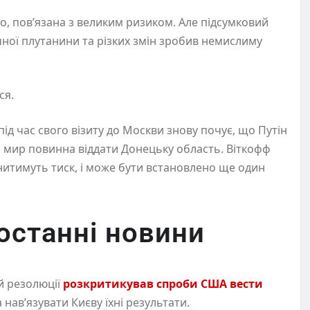
о, пов’язана з великим ризиком. Але підсумковий
чної плутанини та різких змін зробив немислиму
ся.
ід час свого візиту до Москви знову почує, що Путін
на мир повинна віддати Донецьку область. Віткофф
нитимуть тиск, і може бути встановлено ще один
останні новини
й резолюції
розкритикував спроби США вести
 нав’язувати Києву їхні результати.