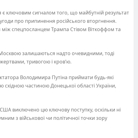
я є ключовим сигналом того, що майбутній результат
ї угоди про припинення російського вторгнення.
іч між спецпосланцем Трампа Стівом Віткоффом та
 і Москвою залишаються надто очевидними, тоді
 жертвами, тривогою і кров’ю.
иктатора Володимира Путіна приймати будь-які
єю східною частиною Донецької області України,
США виключено цю ключову поступку, оскільки ні
умним з військової чи політичної точки зору