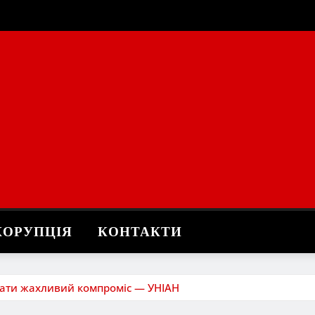
КОРУПЦІЯ
КОНТАКТИ
ати жахливий компроміс — УНІАН