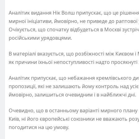
Аналітик видання Нік Волш припускає, що це рішенн
мирної ініціативи, ймовірно, не приведе до раптово
Очікується, що спочатку відбудеться в Москві зустр
російськими урядовцями.
В матеріалі вказується, що розбіжності між Києвом
як причини їхньої непоступливості надто просякнуті
Аналітик припускає, що небажання кремлівського д
пропозиції, які не залишають йому контроль над усі
ймовірно, залишиться очевидним і в найближчі дні.
Очевидно, що в останньому варіанті мирного плану 
Київ, ні його європейські союзники не вважають роз
погодитися на цю умову.