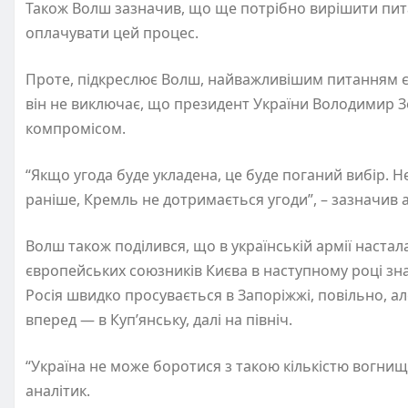
Також Волш зазначив, що ще потрібно вирішити пита
оплачувати цей процес.
Проте, підкреслює Волш, найважливішим питанням є т
він не виключає, що президент України Володимир З
компромісом.
“Якщо угода буде укладена, це буде поганий вибір. Н
раніше, Кремль не дотримається угоди”, – зазначив а
Волш також поділився, що в українській армії настал
європейських союзників Києва в наступному році зна
Росія швидко просувається в Запоріжжі, повільно, ал
вперед — в Куп’янську, далі на північ.
“Україна не може боротися з такою кількістю вогнищ 
аналітик.