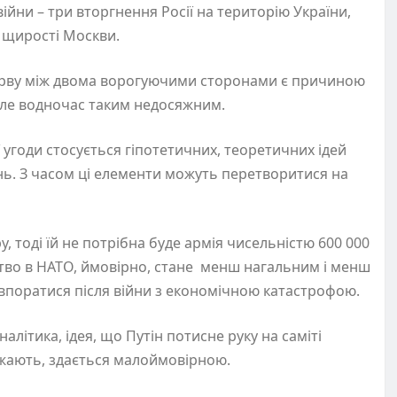
війни – три вторгнення Росії на територію України,
в щирості Москви.
рірву між двома ворогуючими сторонами є причиною
але водночас таким недосяжним.
 угоди стосується гіпотетичних, теоретичних ідей
ь. З часом ці елементи можуть перетворитися на
, тоді їй не потрібна буде армія чисельністю 600 000
нство в НАТО, ймовірно, стане менш нагальним і менш
 впоратися після війни з економічною катастрофою.
алітика, ідея, що Путін потисне руку на саміті
ажають, здається малоймовірною.