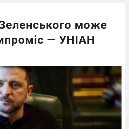
Зеленського може
мпроміс — УНІАН