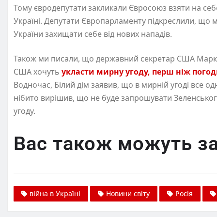
Тому євродепутати закликали Євросоюз взяти на себе
Україні. Депутати Європарламенту підкреслили, що 
України захищати себе від нових нападів.
Також ми писали, що державний секретар США Марк
США хочуть
укласти мирну угоду, перш ніж погод
Водночас, Білий дім заявив, що в мирній угоді все од
нібито вирішив, що не буде запрошувати Зеленського
угоду.
Вас також можуть за
війна в Україні
Новини світу
Росія