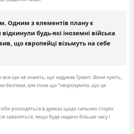
. Одним з елементів плану є
и відкинули будь-які іноземні війська
явив, що європейці візьмуть на себе
.
о все ще не знають, що задумав Трамп. Вони чують,
и безпеки, але поки що “незрозуміло, що це
особи розходяться в думках щодо сильних сторін
сія завалиться, якщо буде надано більше часу і