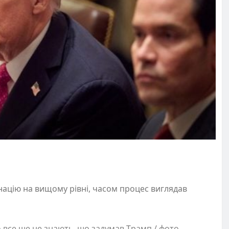
націю на вищому рівні, часом процес виглядав
 все ще не знають, що задумав Трамп / фото