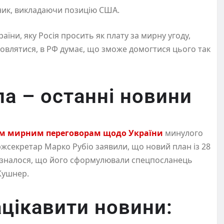
вник, викладаючи позицію США.
раїни, яку Росія просить як плату за мирну угоду,
ідмовлятися, в РФ думає, що зможе домогтися цього так
а – останні новини
нім мирним переговорам щодо України
минулого
ержсекретар Марко Рубіо заявили, що новий план із 28
дізналося, що його сформулювали спецпосланець
Кушнер.
цікавити новини: