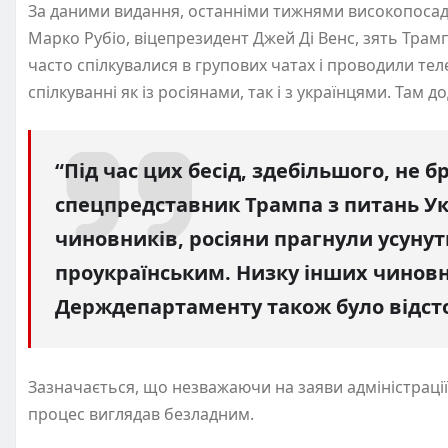
За даними видання, останніми тижнями високопосадо
Марко Рубіо, віцепрезидент Джей Ді Венс, зять Трамп
часто спілкувалися в групових чатах і проводили те
спілкуванні як із росіянами, так і з українцями. Там д
“Під час цих бесід, здебільшого, не б
спецпредставник Трампа з питань Укр
чиновників, росіяни прагнули усуну
проукраїнським. Низку інших чиновн
Держдепартаменту також було відсто
Зазначається, що незважаючи на заяви адміністрації
процес виглядав безладним.