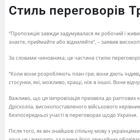
Стиль переговорів 
“Пропозиція завжди задумувалася як робочий і живи
знаєте, приймайте або відхиляйте”, – заявив високо
За словами чиновника, це частина стилю переговорі
“Коли вони розробляють план гри, вони діють індив
стосунки, які, можливо, кращі, ніж в іншої. Вони відч
Важливо, що ця імпровізація призвела до раптових
Дрісколла, високопоставленого військового керівник
безпосередньої участі в переговорах щодо України.
Після того, як він знайшов спільну мову з українцями
хоча це і виходить за рамки його звичайних обов’язк