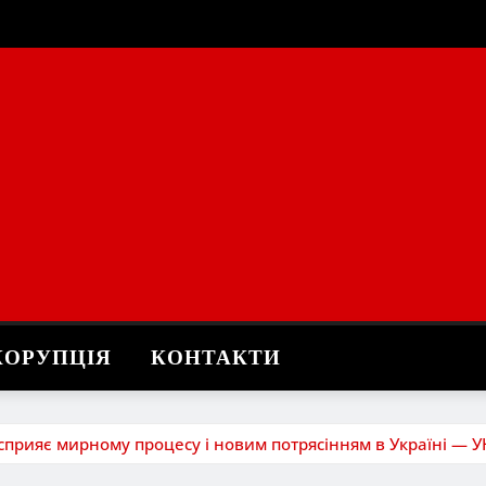
КОРУПЦІЯ
КОНТАКТИ
прияє мирному процесу і новим потрясінням в Україні — У