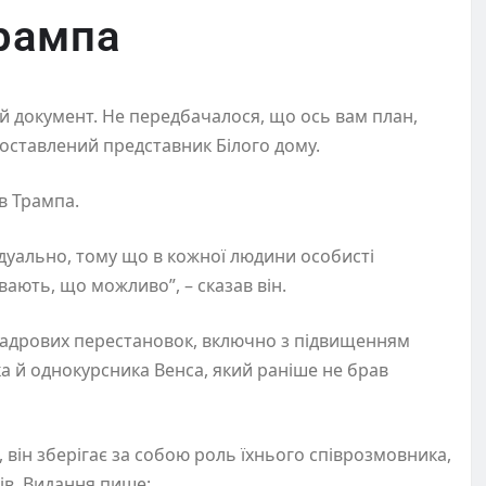
Трампа
й документ. Не передбачалося, що ось вам план,
поставлений представник Білого дому.
в Трампа.
ідуально, тому що в кожної людини особисті
увають, що можливо”, – сказав він.
 кадрових перестановок, включно з підвищенням
а й однокурсника Венса, який раніше не брав
, він зберігає за собою роль їхнього співрозмовника,
ів. Видання пише: