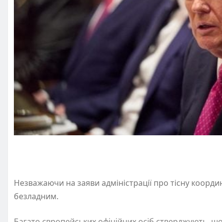
Незважаючи на заяви адміністрації про тісну коорди
безладним.
Багато європейських офіційних осіб стверджують, що