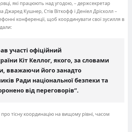
вці, які працюють над угодою, – держсекретар
а Джаред Кушнер, Стів Віткофф і Деніел Дрісколл –
лефонні конференції, щоб координувати свої зусилля в
одали:
рав участі офіційний
аїни Кіт Келлог, якого, за словами
ти, вважаючи його занадто
иків Ради національної безпеки та
ронено від переговорів”.
 про тісну координацію на вищому рівні, часом