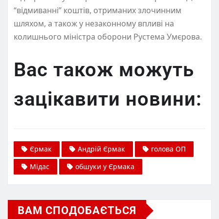
“відмиванні” коштів, отриманих злочинним
шляхом, а також у незаконному впливі на
колишнього міністра оборони Рустема Умєрова.
Вас також можуть
зацікавити новини:
Єрмак
Андрій Єрмак
голова ОП
Мідас
обшуки у Єрмака
ВАМ СПОДОБАЄТЬСЯ