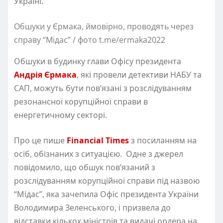
Україні.
Обшуки у Єрмака, ймовірно, проводять через
справу “Мідас” / фото t.me/ermaka2022
Обшуки в будинку глави Офісу президента
Андрія Єрмака
, які провели детективи НАБУ та
САП, можуть бути повʼязані з розслідуванням
резонансної корупційної справи в
енергетичному секторі.
Про це пише
Financial Times
з посиланням на
осіб, обізнаних з ситуацією. Одне з джерел
повідомило, що обшук пов’язаний з
розслідуванням корупційної справи під назвою
“Мідас”, яка зачепила Офіс президента України
Володимира Зеленського, і призвела до
відставки кількох міністрів та видачі ордера на