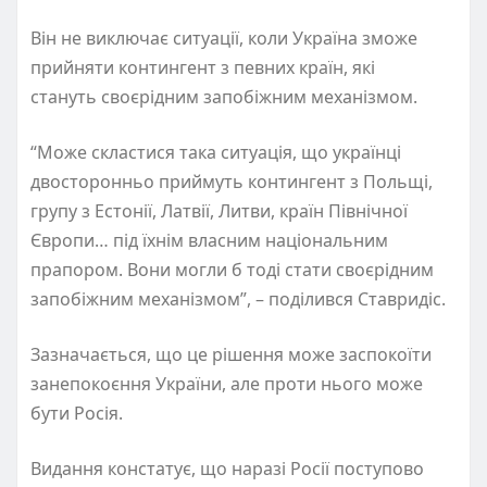
Він не виключає ситуації, коли Україна зможе
прийняти контингент з певних країн, які
стануть своєрідним запобіжним механізмом.
“Може скластися така ситуація, що українці
двосторонньо приймуть контингент з Польщі,
групу з Естонії, Латвії, Литви, країн Північної
Європи… під їхнім власним національним
прапором. Вони могли б тоді стати своєрідним
запобіжним механізмом”, – поділився Ставридіс.
Зазначається, що це рішення може заспокоїти
занепокоєння України, але проти нього може
бути Росія.
Видання констатує, що наразі Росії поступово