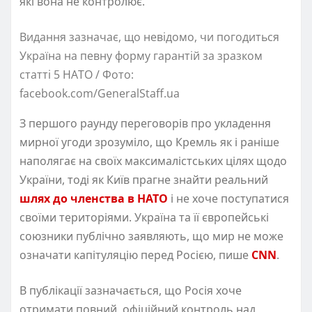
які вона не контролює.
Видання зазначає, що невідомо, чи погодиться
Україна на певну форму гарантій за зразком
статті 5 НАТО / Фото:
facebook.com/GeneralStaff.ua
З першого раунду переговорів про укладення
мирної угоди зрозуміло, що Кремль як і раніше
наполягає на своїх максималістських цілях щодо
України, тоді як Київ прагне знайти реальний
шлях до членства в НАТО
і не хоче поступатися
своїми територіями. Україна та її європейські
союзники публічно заявляють, що мир не може
означати капітуляцію перед Росією, пише
CNN
.
В публікації зазначається, що Росія хоче
отримати повний, офіційний контроль над