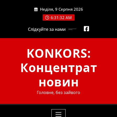
Skip
Неділя, 9 Серпня 2026
to
content
6:31:33 AM
Слідкуйте за нами
KONKORS:
Концентрат
новин
Головне, без зайвого