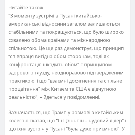
Читайте також:
“З моменту зустрічі в Пусані китайсько-
американські відносини загалом залишаються
стабільними та покращуються, що було широко
схвалено обома країнами та міжнародною
спільнотою. Це ще раз демонструє, що принцип
“співпраця вигідна обом сторонам, тоді як
конфронтація шкодить обом” є принципом
здорового глузду, неодноразово підтвердженим
практикою, і що “взаємні досягнення та спільне
процвітання” між Китаєм та США є відчутною
реальністю”, – йдеться у повідомленні.
Зазначається, що Трамп у розмові з китайським
колегою сказав, що “Сі Цзіньпін – чудовий лідер” і
що їхня зустріч у Пусані “була дуже приємною”. У