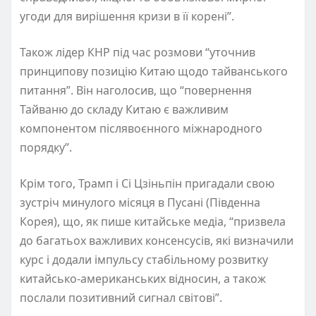
угоди для вирішення кризи в її корені”.
Також лідер КНР під час розмови “уточнив
принципову позицію Китаю щодо тайванського
питання”. Він наголосив, що “повернення
Тайваню до складу Китаю є важливим
компонентом післявоєнного міжнародного
порядку”.
Крім того, Трамп і Сі Цзіньпін пригадали свою
зустріч минулого місяця в Пусані (Південна
Корея), що, як пише китайське медіа, “призвела
до багатьох важливих консенсусів, які визначили
курс і додали імпульсу стабільному розвитку
китайсько-американських відносин, а також
послали позитивний сигнал світові”.