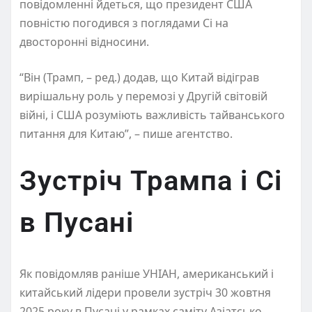
повідомленні йдеться, що президент США
повністю погодився з поглядами Сі на
двосторонні відносини.
“Він (Трамп, – ред.) додав, що Китай відіграв
вирішальну роль у перемозі у Другій світовій
війні, і США розуміють важливість тайванського
питання для Китаю”, – пише агентство.
Зустріч Трампа і Сі
в Пусані
Як повідомляв раніше УНІАН, американський і
китайський лідери провели зустріч 30 жовтня
2025 року в Пусані у рамках саміту Азіатсько-