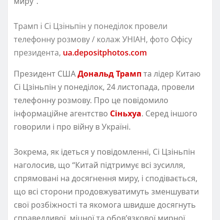
миру”.
Трамп і Сі Цзіньпін у понеділок провели
телефонну розмову / колаж УНІАН, фото Офісу
президента,
ua.depositphotos.com
Президент США
Дональд Трамп
та лідер Китаю
Сі Цзіньпін у понеділок, 24 листопада, провели
телефонну розмову. Про це повідомило
інформаційне агентство
Сіньхуа
. Серед іншого
говорили і про війну в Україні.
Зокрема, як ідеться у повідомленні, Сі Цзіньпін
наголосив, що “Китай підтримує всі зусилля,
спрямовані на досягнення миру, і сподівається,
що всі сторони продовжуватимуть зменшувати
свої розбіжності та якомога швидше досягнуть
справедливої, міцної та обов’язкової мирної