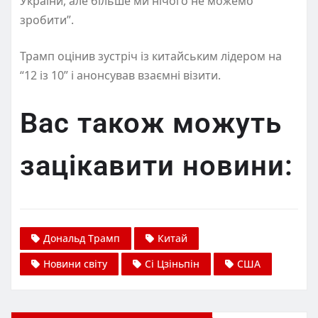
України, але більше ми нічого не можемо
зробити”.
Трамп оцінив зустріч із китайським лідером на
“12 із 10” і анонсував взаємні візити.
Вас також можуть
зацікавити новини:
Дональд Трамп
Китай
Новини світу
Сі Цзіньпін
США