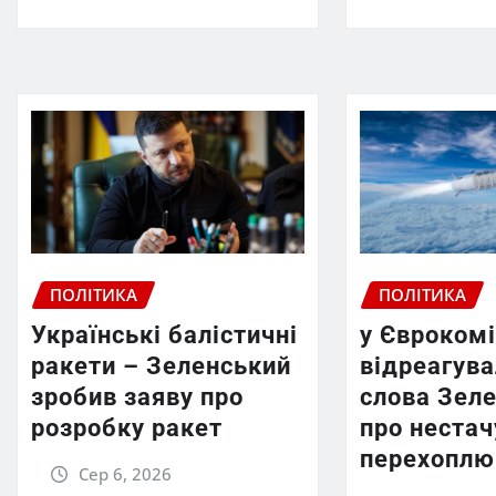
ПОЛІТИКА
ПОЛІТИКА
Українські балістичні
у Єврокомі
ракети – Зеленський
відреагува
зробив заяву про
слова Зел
розробку ракет
про нестач
перехоплю
Сер 6, 2026