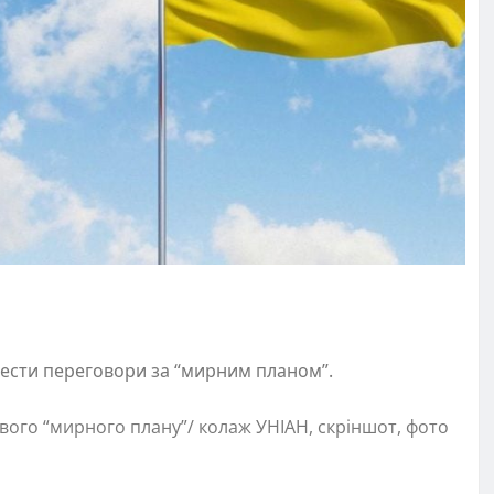
вести переговори за “мирним планом”.
ового “мирного плану”/ колаж УНІАН, скріншот, фото