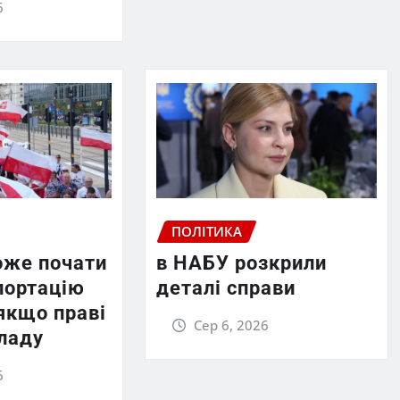
6
ПОЛІТИКА
же почати
в НАБУ розкрили
портацію
деталі справи
 якщо праві
Сер 6, 2026
владу
6