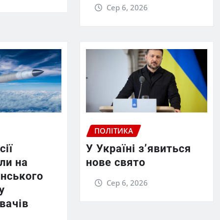
Сер 6, 2026
ПОЛІТИКА
сії
У Україні з’явиться
ли на
нове свято
енського
Сер 6, 2026
у
вачів