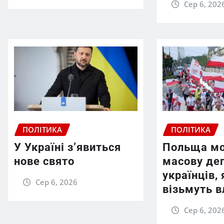
Сер 6, 202
ПОЛІТИКА
ПОЛІТИКА
У Україні з’явиться
Польща мо
нове свято
масову де
українців,
Сер 6, 2026
візьмуть 
Сер 6, 202