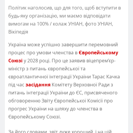
Політик наголосив, що для того, щоб вступити в
будь-яку організацію, ми маємо відповідати
вимогам на 100% / колаж УНІАН, фото УНІАН,
Вікіпедія
Україна може успішно завершити перемовний
процес про умови членства в
Європейському
Союзі
у 2028 році. Про це заявив віцепрем’єр-
міністр з питань європейської та
євроатлантичної інтеграції України Тарас Качка
під час
засідання
Комітету Верховної Ради з
питань інтеграції України до ЄС, присвяченого
обговоренню Звіту Європейської Комісії про
прогрес України на шляху до членства в
Європейському Союзі.
За його словами, звіт дуже хороший, і на цій