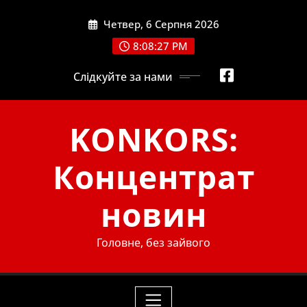
Skip
Четвер, 6 Серпня 2026
to
content
8:08:28 PM
Слідкуйте за нами
KONKORS:
Концентрат
новин
Головне, без зайвого