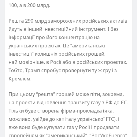
100, а в 200 млрд.
Решта 290 млрд заморожених російських активів
йдуть в інший інвестиційний інструмент. І без
інформації про його концентрацію на
українських проектах. Це “американські
інвестиції” колишніх російських грошей,
найімовірніше, в Росії або в російських проектах.
Тобто, Трамп спробує провернути ту ж гру і з
Кремлем.
При цьому “решта” грошей може піти, зокрема,
на проекти відновлення транзиту газу з РФ до ЄС.
Тільки буде створена фірма-прокладка (яка,
можливо, увійде до капіталу української ГТС), і
вже вона буде купувати газ у Росії і продавати
європейцям як “американський”. “РосУкрЕнерго”