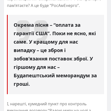
пам’ятаєте? А це буде “РосАмЕнерго”.
Окрема пісня – “оплата за
гарантії США”. Поки не ясно, які
саме. У кращому для нас
випадку – це зброя і
зобов’язання поставок зброї. У
гіршому для нас –
Будапештський меморандум за
гроші.
І, нарешті, кумедний пункт про контроль
виконання договору “Радою миру на чолі з