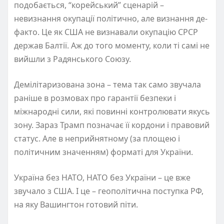
подобається, “корейський” сценарій –
невизнання окупації політично, але визнання де-
факто. Це як США не визнавали окупацію СРСР
держав Балтії. Аж до того моменту, коли ті самі не
вийшли з Радянського Союзу.
Демілітаризована зона – тема так само звучала
раніше в розмовах про гарантії безпеки і
міжнародні сили, які повинні контролювати якусь
зону. Зараз Трамп позначає її кордони і правовий
статус. Але в неприйнятному (за площею і
політичним значенням) форматі для України.
Україна без НАТО, НАТО без України – це вже
звучало з США. І це – геополітична поступка РФ,
на яку Вашингтон готовий піти.