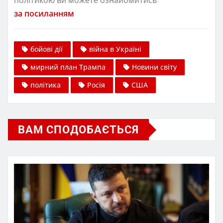
за посиланням
бойові дії
війна в Україні
мирний план Трампа
Новини світу
політика
Росія
США
ВАМ СПОДОБАЄТЬСЯ