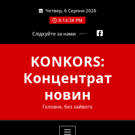
Skip
Четвер, 6 Серпня 2026
to
content
8:14:40 PM
Слідкуйте за нами
KONKORS:
Концентрат
новин
Головне, без зайвого