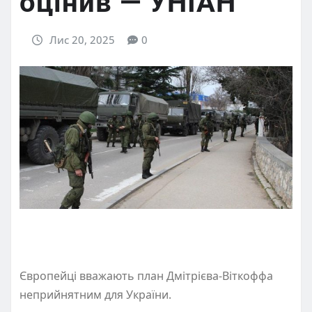
оцінив — УНІАН
Лис 20, 2025
0
Європейці вважають план Дмітрієва-Віткоффа
неприйнятним для України.