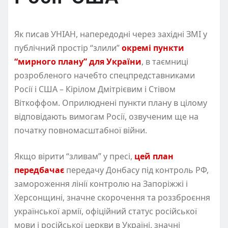
Як писав УНІАН, напередодні через західні ЗМІ у
публічний простір “злили”
окремі пункти
“мирного плану” для України
, в таємниці
розробленого начебто спецпредставниками
Росії і США – Кірілом Дмітрієвим і Стівом
Віткоффом. Оприлюднені пункти плану в цілому
відповідають вимогам Росії, озвученим ще на
початку повномасштабної війни.
Якщо вірити “зливам” у пресі,
цей план
передбачає
передачу Донбасу під контроль РФ,
замороження лінії контролю на Запоріжжі і
Херсонщині, значне скорочення та роззброєння
української армії, офіційний статус російської
мови і російської церкви в Україні, значні