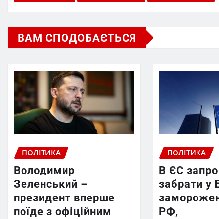
ВАМ СПОДОБАЄТЬСЯ
ПОЛІТИКА
ПОЛІТИКА
Володимир
В ЄС запр
Зеленський –
забрати у 
президент вперше
заморожен
поїде з офіційним
РФ,