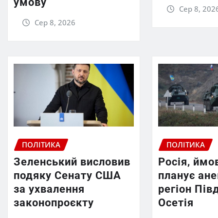
умову
Сер 8, 202
Сер 8, 2026
ПОЛІТИКА
ПОЛІТИКА
Зеленський висловив
Росія, ймо
подяку Сенату США
планує ан
за ухвалення
регіон Пів
законопроєкту
Осетія