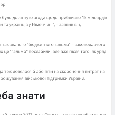
ер.
не було досягнуто згоди щодо приблизно 15 мільярдів
та українців у Німеччині”, – заявив він,
 так званого “бюджетного гальма” – законодавчого
це “гальмо” послабили, але вже після того, як уряд
а теж довелося б або піти на скорочення витрат на
арощування військової підтримки України.
еба знати
 8 грудня 2021 року. Формально він перебував при