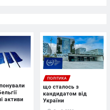
ПОЛІТИКА
опонували
що сталось з
Бельгії
кандидатом від
і активи
України