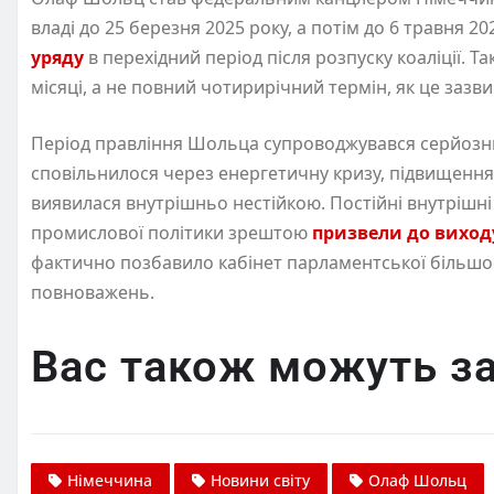
владі до 25 березня 2025 року, а потім до 6 травня 2
уряду
в перехідний період після розпуску коаліції. 
місяці, а не повний чотирирічний термін, як це зазви
Період правління Шольца супроводжувався серйоз
сповільнилося через енергетичну кризу, підвищення ці
виявилася внутрішньо нестійкою. Постійні внутрішні
промислової політики зрештою
призвели до виходу 
фактично позбавило кабінет парламентської більшо
повноважень.
Вас також можуть за
Німеччина
Новини світу
Олаф Шольц