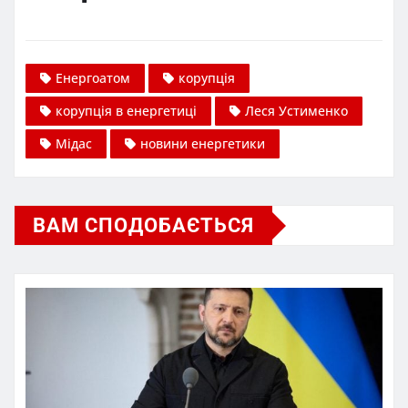
Енергоатом
корупція
корупція в енергетиці
Леся Устименко
Мідас
новини енергетики
ВАМ СПОДОБАЄТЬСЯ