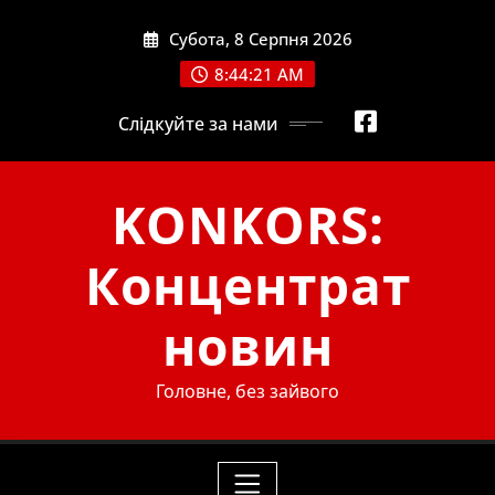
Skip
Субота, 8 Серпня 2026
to
content
8:44:22 AM
Слідкуйте за нами
KONKORS:
Концентрат
новин
Головне, без зайвого