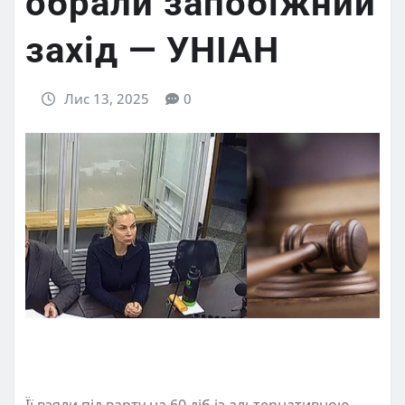
обрали запобіжний
захід — УНІАН
Лис 13, 2025
0
Її взяли під варту на 60 діб із альтернативною