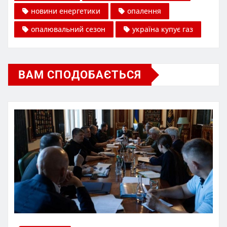
новини енергетики
опалення
опалювальний сезон
україна купує газ
ВАМ СПОДОБАЄТЬСЯ