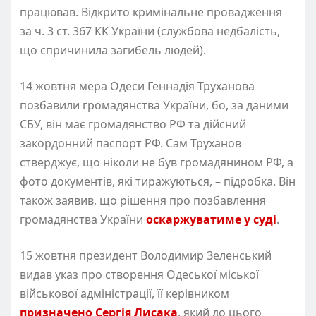
працював. Відкрито кримінальне провадження
за ч. 3 ст. 367 КК України (службова недбалість,
що спричинила загибель людей).
14 жовтня мера Одеси Геннадія Труханова
позбавили громадянства України, бо, за даними
СБУ, він має громадянство РФ та дійсний
закордонний паспорт РФ. Сам Труханов
стверджує, що ніколи не був громадянином РФ, а
фото документів, які тиражуються, – підробка. Він
також заявив, що рішення про позбавлення
громадянства України
оскаржуватиме у суді
.
15 жовтня президент Володимир Зеленський
видав указ про створення Одеської міської
військової адміністрації, її керівником
призначено Сергія Лисака
, який до цього