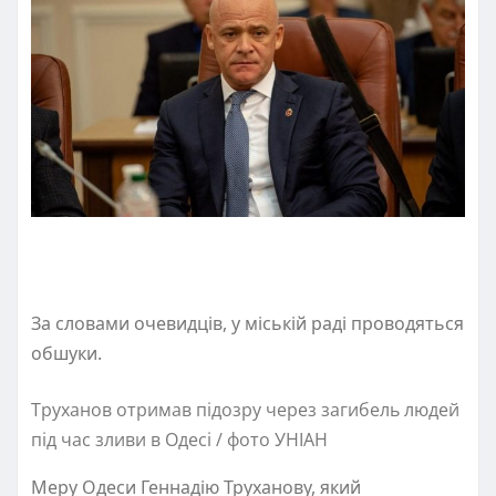
За словами очевидців, у міській раді проводяться
обшуки.
Труханов отримав підозру через загибель людей
під час зливи в Одесі / фото УНІАН
Меру Одеси Геннадію Труханову, який