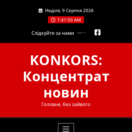
Skip
Неділя, 9 Серпня 2026
to
content
1:41:51 AM
Слідкуйте за нами
KONKORS:
Концентрат
новин
Головне, без зайвого