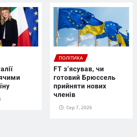
ПОЛІТИКА
алії
FT зʼясував, чи
рячими
готовий Брюссель
їну
прийняти нових
членів
6
Сер 7, 2026