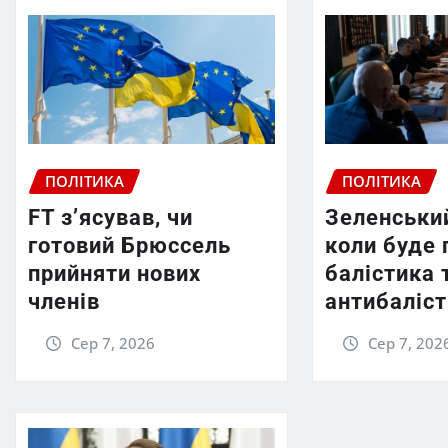
ПОЛІТИКА
ПОЛІТИКА
FT зʼясував, чи
Зеленський
готовий Брюссель
коли буде 
прийняти нових
балістика 
членів
антибаліс
Сер 7, 2026
Сер 7, 202