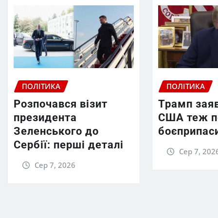
ПОЛІТИКА
ПОЛІТИКА
Розпочався візит
Трамп зая
президента
США теж п
Зеленського до
боєприпас
Сербії: перші деталі
Сер 7, 202
Сер 7, 2026