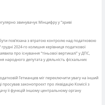
егулярно звинувачує Мінцифру у “зриві
 бути пов’язана з втратою контролю над податковою
У грудні 2024-го колишня керівниця податкової
аявила про існування “тіньової вертикалі” у ДПС,
ня народного депутата у діяльність фіскальних
 податковій Гетманцев міг переключити увагу на інший
і просував законопроєкт про ліквідацію Комісії з
едачу її функцій іншому центральному органу