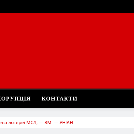
КОРУПЦІЯ
КОНТАКТИ
депа лотереї МСЛ, — ЗМІ — УНІАН