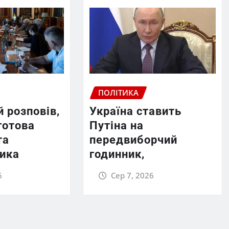
ПОЛІТИКА
 розповів,
Україна ставить
готова
Путіна на
та
передвиборчий
тика
годинник,
6
Сер 7, 2026