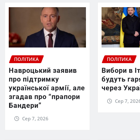
ПОЛІТИКА
ПОЛІТИКА
Навроцький заявив
Вибори в Іт
про підтримку
будуть га
української армії, але
через Укра
згадав про “прапори
Сер 7, 202
Бандери”
Сер 7, 2026