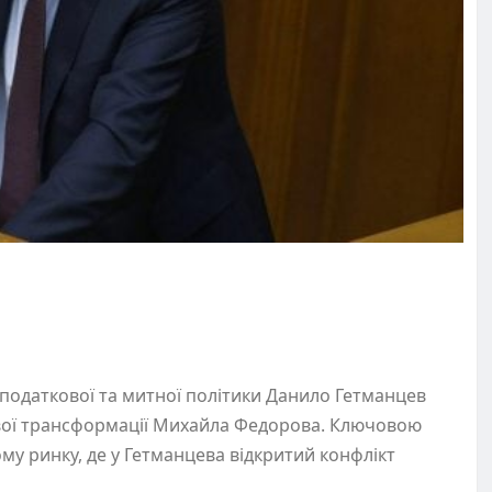
 податкової та митної політики Данило Гетманцев
ової трансформації Михайла Федорова. Ключовою
у ринку, де у Гетманцева відкритий конфлікт