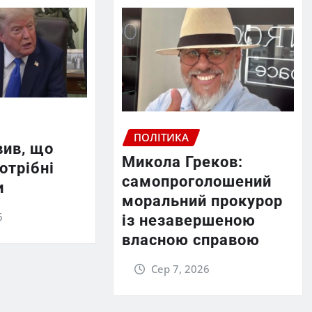
ПОЛІТИКА
вив, що
Микола Греков:
отрібні
самопроголошений
и
моральний прокурор
6
із незавершеною
власною справою
Сер 7, 2026