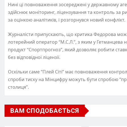
Нині ці повноваження зосереджені у державному аген
здійснює моніторинг, ліцензування та контроль за р
за оцінкою аналітиків, і розгорнувся новий конфлікт.
Журналісти припускають, що критика Федорова може
лотерейний оператор “М.С.Л.”, з яким у Гетманцева н
продукт “Спортпрогноз”, який дозволяє робити став
без відповідної ліцензії.
Оскільки саме “Плей Сіті” має повноваження контро
спроби тиску на Мінцифру можуть бути спробою “при
столиця”.
ВАМ СПОДОБАЄТЬСЯ