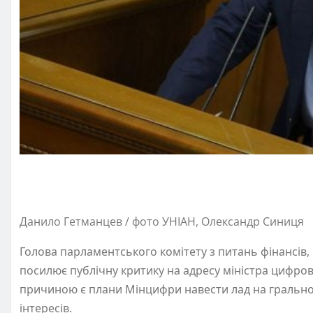
Данило Гетманцев / фото УНІАН, Олександр Синиця
Голова парламентського комітету з питань фінансів,
посилює публічну критику на адресу міністра цифр
причиною є плани Мінцифри навести лад на гральном
інтересів.