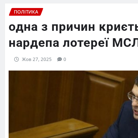
ПОЛІТИКА
одна з причин криєт
нардепа лотереї МСЛ
Жов 27, 2025
0