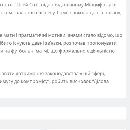
тстві “Плей Сіті”, підпорядкованому Мінцифрі, яке
инком грального бізнесу. Саме навколо цього органу,
 мати і прагматичні мотиви: днями стало відомо, що
ібито існують давні зв’язки, розпочав пропонувати
ки на футбольні матчі, що формально є діяльністю
лювати дотримання законодавства у цій сфері,
мусу до компромісу”, робить висновок “Ділова