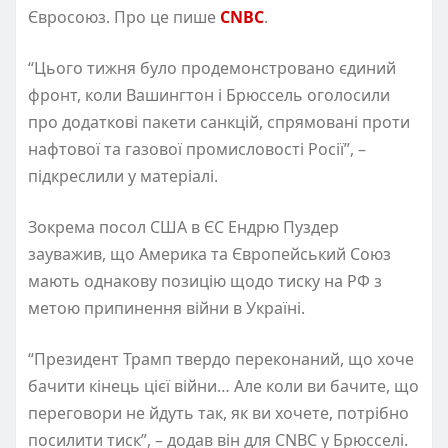
Євросоюз. Про це пише
CNBC
.
“Цього тижня було продемонстровано єдиний
фронт, коли Вашингтон і Брюссель оголосили
про додаткові пакети санкцій, спрямовані проти
нафтової та газової промисловості Росії”, –
підкреслили у матеріалі.
Зокрема посол США в ЄС Ендрю Пуздер
зауважив, що Америка та Європейський Союз
мають однакову позицію щодо тиску на РФ з
метою припинення війни в Україні.
“Президент Трамп твердо переконаний, що хоче
бачити кінець цієї війни… Але коли ви бачите, що
переговори не йдуть так, як ви хочете, потрібно
посилити тиск”, – додав він для CNBC у Брюсселі.