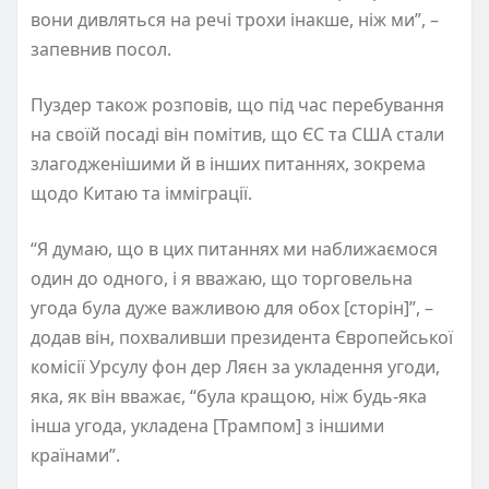
вони дивляться на речі трохи інакше, ніж ми”, –
запевнив посол.
Пуздер також розповів, що під час перебування
на своїй посаді він помітив, що ЄС та США стали
злагодженішими й в інших питаннях, зокрема
щодо Китаю та імміграції.
“Я думаю, що в цих питаннях ми наближаємося
один до одного, і я вважаю, що торговельна
угода була дуже важливою для обох [сторін]”, –
додав він, похваливши президента Європейської
комісії Урсулу фон дер Ляєн за укладення угоди,
яка, як він вважає, “була кращою, ніж будь-яка
інша угода, укладена [Трампом] з іншими
країнами”.