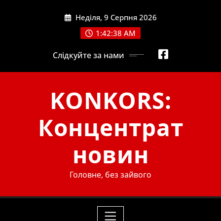
Skip
Неділя, 9 Серпня 2026
to
content
1:42:40 AM
Слідкуйте за нами
KONKORS:
Концентрат
новин
Головне, без зайвого