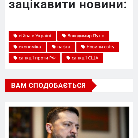
зацікавити новини:
війна в Україні
Володимир Путін
економіка
нафта
Новини світу
санкції проти РФ
санкції США
ВАМ СПОДОБАЄТЬСЯ