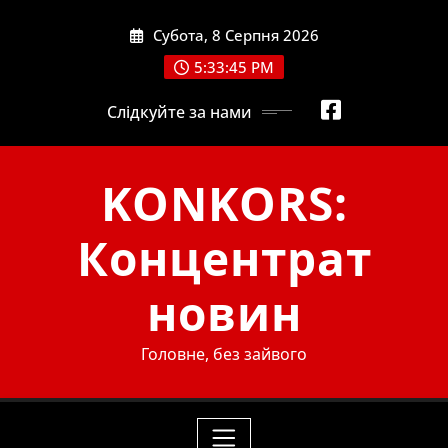
Skip
Субота, 8 Серпня 2026
to
content
5:33:46 PM
Слідкуйте за нами
KONKORS:
Концентрат
новин
Головне, без зайвого