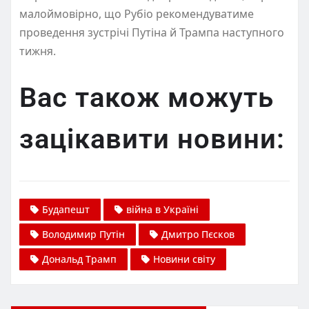
малоймовірно, що Рубіо рекомендуватиме
проведення зустрічі Путіна й Трампа наступного
тижня.
Вас також можуть
зацікавити новини:
Будапешт
війна в Україні
Володимир Путін
Дмитро Пєсков
Дональд Трамп
Новини світу