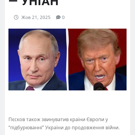
— УНІАН
Жов 21, 2025
0
Пєсков також звинуватив країни Європи у
“підбурюванні” України до продовження війни.