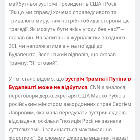
майбутньої зустрічі президентів США і Росії.
“Якщо ми справді хочемо справедливого та
тривалого миру, нам потрібні обидві сторони цієї
трагедії. Як можуть бути якісь угоди без нас?” –
сказав він. На запитання журналістки західного
ЗСІ, чи наполягатиме він на поїздці до
Будапешта, Зеленський відповів, що сказав
Трампу: “Я готовий”.
Утім, стало відомо, що
зустріч Трампа і Путіна в
Будапешті може не відбутися
. CNN дізналося,
переговори держсекретаря США Марко Рубіо з
російським міністром закордонних справ Сергієм
Лавровим, яка мала передувати зустрічі лідерів,
відкладена, оскільки “позиція Росії не зазнала
суттєвих змін і залишається максимально
жорсткою”. За словами джерела видання, наразі