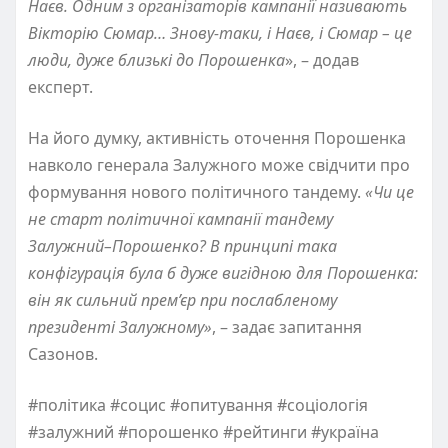
Наєв. Одним з організаторів кампанії називають
Вікторію Сюмар… Знову-таки, і Наєв, і Сюмар – це
люди, дуже близькі до Порошенка
», – додав
експерт.
На його думку, активність оточення Порошенка
навколо генерала Залужного може свідчити про
формування нового політичного тандему.
«Чи це
не старт політичної кампанії тандему
Залужний–Порошенко? В принципі така
конфігурація була б дуже вигідною для Порошенка:
він як сильний прем’єр при послабленому
президенті Залужному»
, – задає запитання
Сазонов.
#політика #социс #опитування #соціологія
#залужний #порошенко #рейтинги #україна