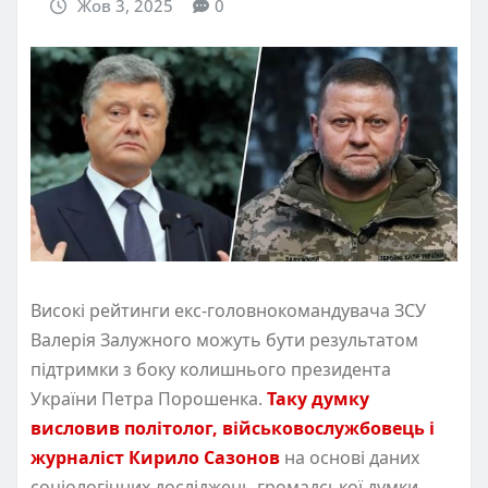
Жов 3, 2025
0
Високі рейтинги екс-головнокомандувача ЗСУ
Валерія Залужного можуть бути результатом
підтримки з боку колишнього президента
України Петра Порошенка.
Таку думку
висловив політолог, військовослужбовець і
журналіст Кирило Сазонов
на основі даних
соціологічних досліджень громадської думки.