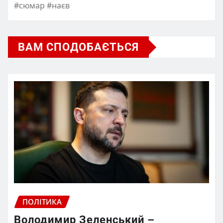
#сюмар #наєв
ВАМ СПОДОБАЄТЬСЯ
ПОЛІТИКА
Володимир Зеленський –