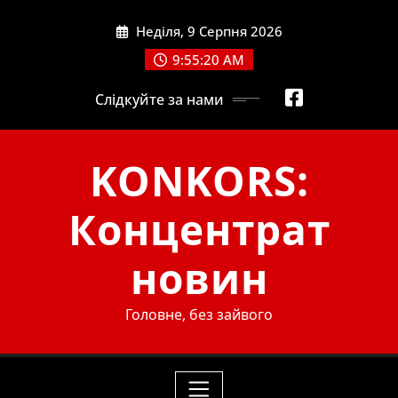
Skip
Неділя, 9 Серпня 2026
to
content
9:55:21 AM
Слідкуйте за нами
KONKORS:
Концентрат
новин
Головне, без зайвого