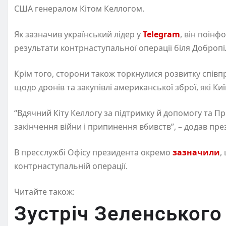
США генералом Кітом Келлогом.
Як зазначив український лідер у
Telegram
, він поінф
результати контрнаступальної операції біля Добропі
Крім того, сторони також торкнулися розвитку співп
щодо дронів та закупівлі американської зброї, які К
“Вдячний Кіту Келлогу за підтримку й допомогу та П
закінчення війни і припинення вбивств”, – додав пре
В пресслужбі Офісу президента окремо
зазначили
,
контрнаступальній операції.
Читайте також:
Зустріч Зеленського