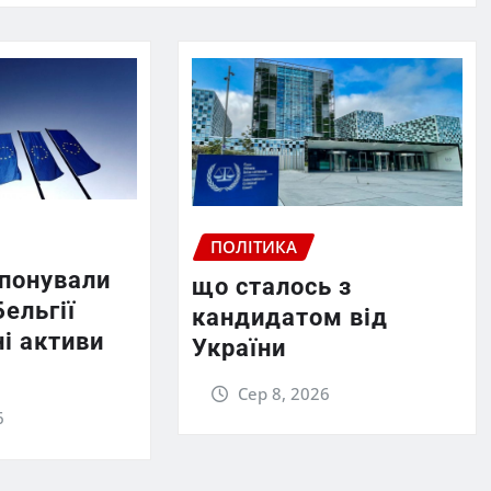
ПОЛІТИКА
опонували
що сталось з
Бельгії
кандидатом від
і активи
України
Сер 8, 2026
6