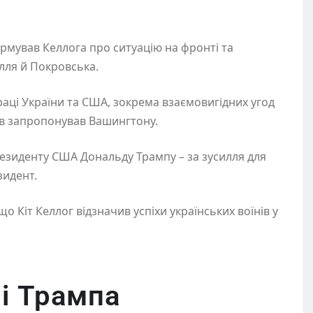
ормував Келлога про ситуацію на фронті та
лля й Покровська.
раці України та США, зокрема взаємовигідних угод
иїв запропонував Вашингтону.
резиденту США Дональду Трампу – за зусилля для
зидент.
 що Кіт Келлог відзначив успіхи українських воїнів у
 і Трампа