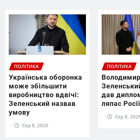
ПОЛІТИКА
ПОЛІТИКА
Українська оборонка
Володими
може збільшити
Зеленський
виробництво вдвічі:
дав дипло
Зеленський назвав
ляпас Росі
умову
Сер 8, 202
Сер 8, 2026