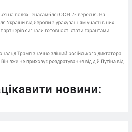
ься на полях Генасамблеї ООН 23 вересня. На
ля України від Європи з урахуванням участі в них
х партнерів сигнали готовності стати гарантами
ональд Трамп значно зліший російського диктатора
 Він вже не приховує роздратування від дій Путіна від
цікавити новини: