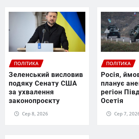
ПОЛІТИКА
ПОЛІТИКА
Зеленський висловив
Росія, ймо
подяку Сенату США
планує ан
за ухвалення
регіон Пів
законопроєкту
Осетія
Сер 8, 2026
Сер 7, 202