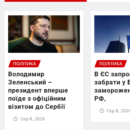
ПОЛІТИКА
ПОЛІТИКА
Володимир
В ЄС запр
Зеленський –
забрати у 
президент вперше
заморожен
поїде з офіційним
РФ,
візитом до Сербії
Сер 8, 202
Сер 8, 2026