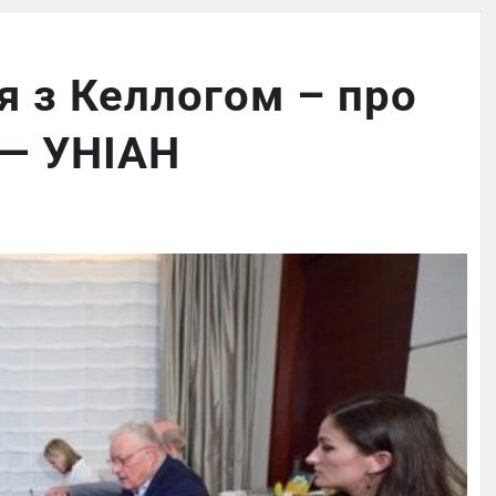
я з Келлогом – про
 — УНІАН