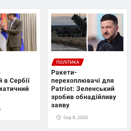
ПОЛІТИКА
р
Ракети-
 в Сербії
перехоплювачі для
матичний
Patriot: Зеленський
ї
зробив обнадійливу
заяву
6
Сер 8, 2026