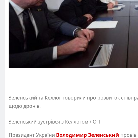
Зеленський та Келлог говорили про розвиток співпра
щодо дронів.
Зеленський зустрівся з Келлогом / ОП
Президент України
Володимир Зеленський
провів