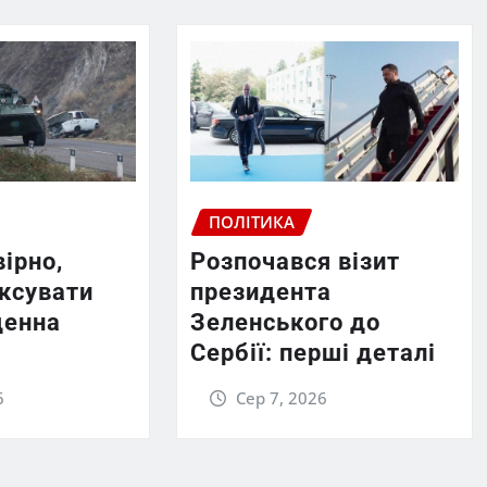
ПОЛІТИКА
вірно,
Розпочався візит
ексувати
президента
денна
Зеленського до
Сербії: перші деталі
6
Сер 7, 2026