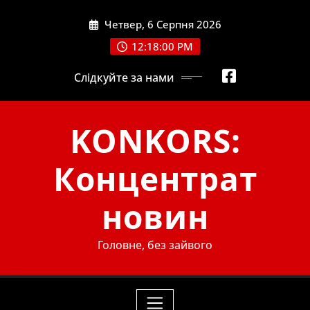
Skip
Четвер, 6 Серпня 2026
to
content
12:18:02 PM
Слідкуйте за нами
KONKORS:
Концентрат
новин
Головне, без зайвого