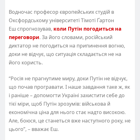
Водночас професор європейських студій в
Оксфордському університеті Тімоті Ґартон
Еш спрогнозував,
коли Путін погодиться на
переговори
. За його словами, російський
диктатор не погодиться на припинення вогню,
доки не відчує, що ситуація складається не на
його користь.
“Росія не прагнутиме миру, доки Путін не відчує,
що почав програвати. І наше завдання таке ж, як
і раніше – допомогти Україні захистити себе до
тієї міри, щоб Путін зрозумів: військова й
економічна ціна для нього стає надто високою.
Але, боюся, це станеться вже наступного року, не
цього”, – вважає Еш.