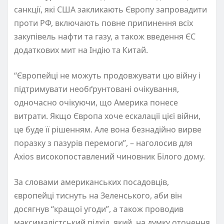
санкції, які США закликають Європу запровадити
проти РФ, включають повне припинення всіх
закупівель нафти та газу, а також введення ЄС
додаткових мит на Індію та Китай.
“Європейці не можуть продовжувати цю війну і
підтримувати необґрунтовані очікування,
одночасно очікуючи, що Америка понесе
витрати. Якщо Європа хоче ескалації цієї війни,
це буде її рішенням. Але вона безнадійно вирве
поразку з пазурів перемоги”, – наголосив для
Axios високопоставлений чиновник Білого дому.
За словами американських посадовців,
європейці тиснуть на Зеленського, аби він
досягнув “кращої угоди”, а також проводив
максималістський підхід, який, на думку оточення