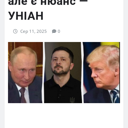
але є нюанс —
УНІАН
Сер 11, 2025
0