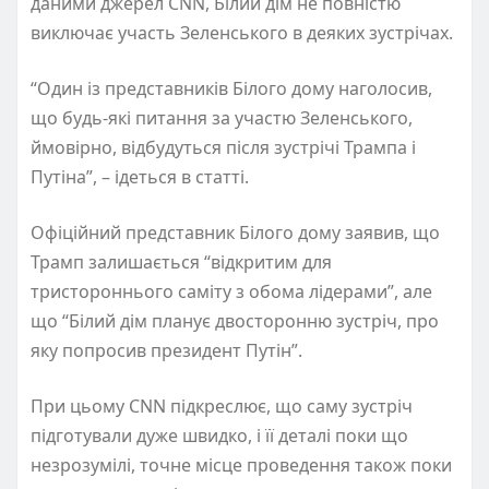
даними джерел CNN, Білий дім не повністю
виключає участь Зеленського в деяких зустрічах.
“Один із представників Білого дому наголосив,
що будь-які питання за участю Зеленського,
ймовірно, відбудуться після зустрічі Трампа і
Путіна”, – ідеться в статті.
Офіційний представник Білого дому заявив, що
Трамп залишається “відкритим для
тристороннього саміту з обома лідерами”, але
що “Білий дім планує двосторонню зустріч, про
яку попросив президент Путін”.
При цьому CNN підкреслює, що саму зустріч
підготували дуже швидко, і її деталі поки що
незрозумілі, точне місце проведення також поки