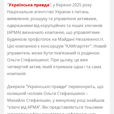
“
Українська правда
“, у березні 2025 року
Національне агентство України з питань
виявлення, розшуку та управління активами,
одержаними від корупційних та інших злочинів
(АРМА) визначило компанію, що управлятиме
Будинком профспілок на Майдані Незалежності.
Цієї компанією є консорціум “КАМпарітет”. Новий
управитель може бути пов’язаний із родиною
Ольги Стефанішиної. При цьому, це вже
четвертий актив, який отримала одна і та сама
компанія.
Джерела “Української правди” переконують, що
колишній чоловік Ольги Стефанішиної –
Михайло Стефанішин, у минулому році знайшов
“ключі від АРМА”. Він представляється тіньовим
куратором офісу агентства в неформальних