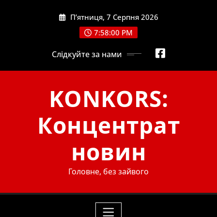
Skip
П’ятниця, 7 Серпня 2026
to
content
7:58:01 PM
Слідкуйте за нами
KONKORS:
Концентрат
новин
Головне, без зайвого