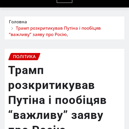
Головна
Трамп розкритикував Путіна і пообіцяв
“важливу” заяву про Росію,
ПОЛІТИКА
Трамп
розкритикував
Путіна і пообіцяв
“важливу” заяву