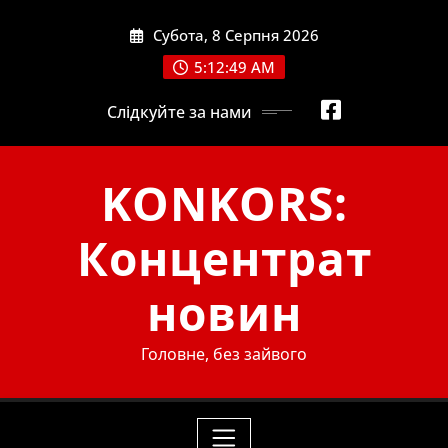
Skip
Субота, 8 Серпня 2026
to
content
5:12:51 AM
Слідкуйте за нами
KONKORS:
Концентрат
новин
Головне, без зайвого