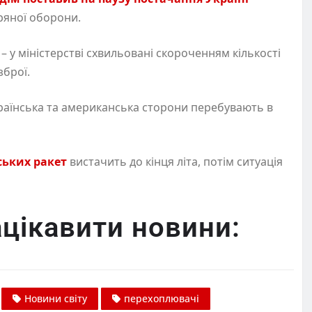
ряної оборони.
– у міністерстві схвильовані скороченням кількості
зброї.
аїнська та американська сторони перебувають в
ських ракет
вистачить до кінця літа, потім ситуація
цікавити новини:
Новини світу
перехоплювачі