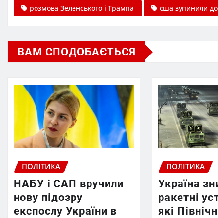
розмова Зеленського і Трампа
сша зупинили до
ВАМ СПОДОБАЄТЬСЯ
ПОЛІТИКА
ПОЛІТИКА
НАБУ і САП вручили
Україна з
нову підозру
ракетні ус
експослу України в
які Північ