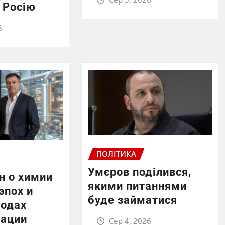
 Росію
6
ПОЛІТИКА
Умєров поділився,
н о химии
якими питаннями
эпох и
буде займатися
годах
ации
Сер 4, 2026