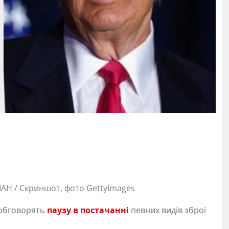
ІАН / Скриншот, фото GettyImages
 обговорять
паузу в постачанні
певних видів зброї