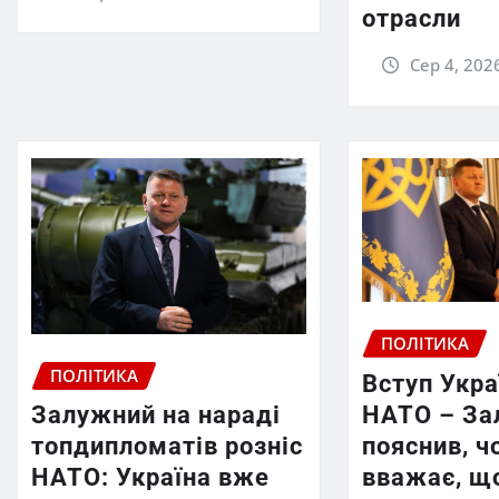
отрасли
Сер 4, 202
ПОЛІТИКА
ПОЛІТИКА
Вступ Укра
НАТО – За
Залужний на нараді
пояснив, ч
топдипломатів розніс
вважає, що
НАТО: Україна вже