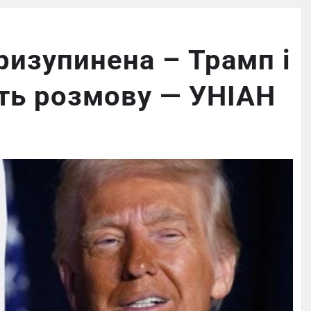
изупинена – Трамп і
ть розмову — УНІАН