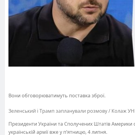
Вони обговорюватимуть поставка зброї.
Зеленський і Трамп запланували розмову / Колаж УН
Президенти України та Сполучених Штатів Америки
українській армії вже у п’ятницю, 4 липня.