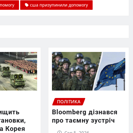
помогу
сша призупинили допомогу
ПОЛІТИКА
нищить
Bloomberg дізнався
тановки,
про таємну зустріч
на Корея
Сер 5, 2026