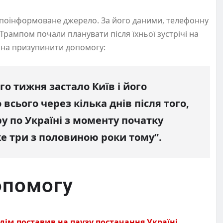
 поінформоване джерело. За його даними, телефонну
ампом почали планувати після їхньої зустрічі на
она призупинити допомогу:
о тижня застало Київ і його
всього через кілька днів після того,
ру по Україні з моменту початку
 три з половиною роки тому”.
опомогу
дім поставив на паузу постачання Україні