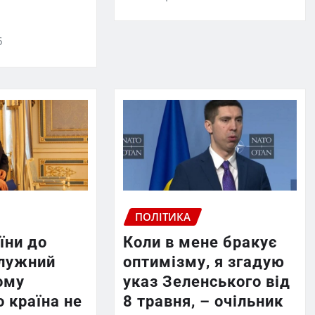
6
ПОЛІТИКА
їни до
Коли в мене бракує
лужний
оптимізму, я згадую
ому
указ Зеленського від
 країна не
8 травня, – очільник