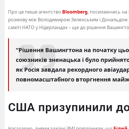
Про це пише агентство
Bloomberg
, посилаючись на
розмову між Володимиром Зеленським і Дональдом Тр
саміті НАТО у Нідерландах – ще до рішення Вашингт
“Рішення Вашингтона на початку цьог
союзників зненацька і було прийнято 
як Росія завдала рекордного авіауда
повномасштабного вторгнення майже
США призупинили д
Нагадаємо, днями західні ЗМІ повідомили, що
Білий 