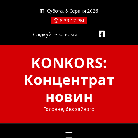
Skip
Субота, 8 Серпня 2026
to
content
6:33:18 PM
Слідкуйте за нами
KONKORS:
Концентрат
новин
Головне, без зайвого