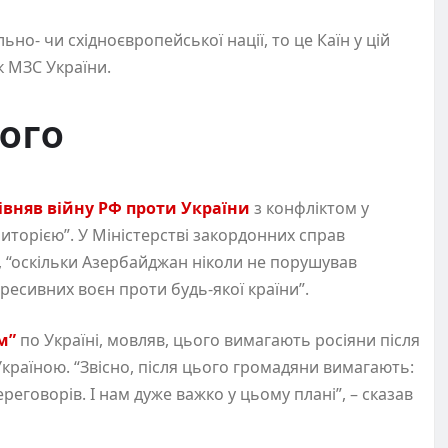
ьно- чи східноєвропейської нації, то це Каїн у цій
ик МЗС України.
ого
івняв війну РФ проти України
з конфліктом у
иторією”. У Міністерстві закордонних справ
 “оскільки Азербайджан ніколи не порушував
гресивних воєн проти будь-якої країни”.
м”
по Україні, мовляв, цього вимагають росіяни після
Україною. “Звісно, після цього громадяни вимагають:
реговорів. І нам дуже важко у цьому плані”, – сказав