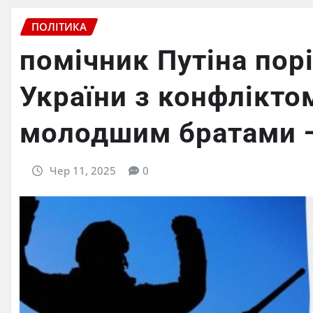
ПОЛІТИКА
помічник Путіна порі
України з конфлікто
молодшим братами 
Чер 11, 2025
0