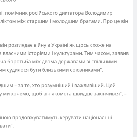
улі, помічник російського диктатора Володимир
ліктом між старшим і молодшим братами. Про це він
він розглядає війну в Україні як щось схоже на
з власними історіями і культурами. Тим часом, заявив
ивча боротьба між двома державами зі спільними
яким судилося бути близькими союзниками”.
дшим – за те, хто розумніший і важливіший. Цей
му ми хочемо, щоб він якомога швидше закінчився”, –
раїною продовжуватимуть керувати національні
вати”.