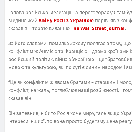
Голова російської делегації на переговорах у Стамб
Мединський
війну Росії з Україною
порівняв з конф
сказав в інтерв’ю виданню
The Wall Street Journal
.
За його словами, помилка Заходу полягає в тому, що 
конфлікт між Англією та Францією – двома країнами і
російський політик, війна з Україною – це “братовб
мовою та культурою, які по суті є одним народом і 
“Це як конфлікт між двома братами – старшим і моло
конфлікт, на жаль, поглиблює наші розбіжності, і то
сказав він.
Він запевнив, нібито Росія хоче миру, “але якщо Ук
інтереси інших”, то вона просто буде “змушена реагу