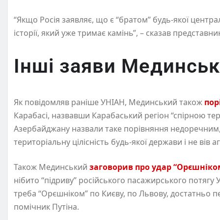
“Якщо Росія заявляє, що є “братом” будь-якої централ
історії, який уже тримає камінь”, – сказав представн
Інші заяви Мединськ
Як повідомляв раніше УНІАН, Мединський також
пор
Карабасі, назвавши Карабаський регіон “спірною тер
Азербайджану назвали таке порівняння недоречним,
територіальну цілісність будь-якої держави і не вів а
Також Мединський
заговорив про удар “Орєшніко
нібито “підриву” російського пасажирського потягу 
треба “Орєшніком” по Києву, по Львову, достатньо пе
помічник Путіна.