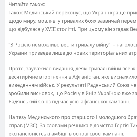
Читайте також:
Також Мединський переконує, що Україні краще прип
щодо миру, мовляв, у тривалих боях зазвичай перемага
що відбулася у XVIII столітті. При цьому він згадав Ве
“З Росією неможливо вести тривалу війну”, – наголоси
України призведе лише до нових територіальних втр
Проте, зауважило видання, деякі тривалі війни все ж
десятирічне вторгнення в Афганістан, яке виснажил
виведенням військ. У результаті Радянський Союз чер
зробили висновок, що Росія у війні з Україною вже за
Радянський Союз під час усієї афганської кампанії.
На тезу Мединського про старшого і молодшого брат
справ (МЗС). За словами речника відомства Гергія Тих
експансіоністські амбіції в основі своєї кампанії.