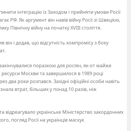
инити інтеграцію із Заходом і прийняти умови Росії
є РФ. Як аргумент він навів війну Росії зі Швецією,
лику Північну війну на початку XVIII століття.
в він і додав, що відсутність компромісу з боку
ат.
 закінчувалися поразкою для росіян, як-от майже
о ресурси Москви та завершилося в 1989 році
ез два роки розпався. Західні офіційні особи навіть
знала втрат, більших у понад 10 разів, ніж
а відреагувало українське Міністерство закордонних
ого, погляд Росії на українців маскує