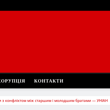
КОРУПЦІЯ
КОНТАКТИ
їни з конфліктом між старшим і молодшим братами — УНІАН