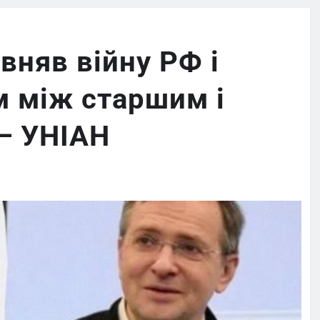
вняв війну РФ і
м між старшим і
— УНІАН