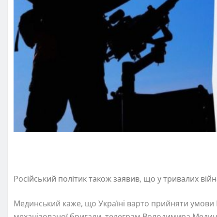
Російський політик також заявив, що у тривалих вій
Мединський каже, що Україні варто прийняти умови 
механізованої бригади, телеграм Володимира Меди