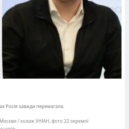
нах Росія завжди перемагала.
Москви / колаж УНІАН, фото 22 окремої
нського