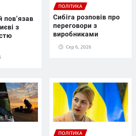
ПОЛІТИКА
Сибіга розповів про
 пов’язав
переговори з
иєві з
виробниками
істю
Сер 6, 2026
6
ПОЛІТИКА