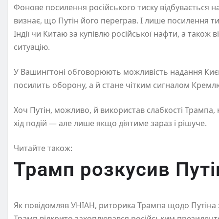
Фонове посилення російського тиску відбувається на
визнає, що Путін його переграв. І лише посилення т
Індії чи Китаю за купівлю російської нафти, а також
ситуацію.
У Вашингтоні обговорюють можливість надання Києв
посилить оборону, а й стане чітким сигналом Кремлю
Хоч Путін, можливо, й використав слабкості Трампа
хід подій — але лише якщо діятиме зараз і рішуче.
Читайте також:
Трамп розкусив Путі
Як повідомляв УНІАН, риторика Трампа щодо Путіна з
Трамп відкрито захоплювався російським президентом