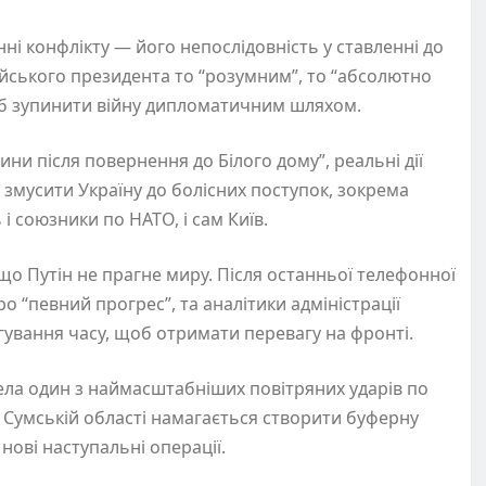
ні конфлікту — його непослідовність у ставленні до
ійського президента то “розумним”, то “абсолютно
об зупинити війну дипломатичним шляхом.
ини після повернення до Білого дому”, реальні дії
змусити Україну до болісних поступок, зокрема
і союзники по НАТО, і сам Київ.
що Путін не прагне миру. Після останньої телефонної
о “певний прогрес”, та аналітики адміністрації
гування часу, щоб отримати перевагу на фронті.
вела один з наймасштабніших повітряних ударів по
 Сумській області намагається створити буферну
нові наступальні операції.