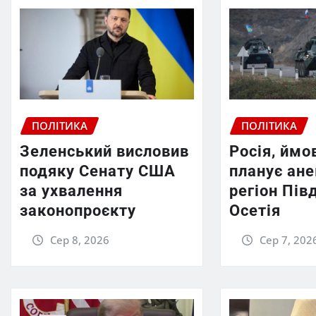
ПОЛІТИКА
ПОЛІТИКА
Зеленський висловив
Росія, ймо
подяку Сенату США
планує ан
за ухвалення
регіон Пів
законопроєкту
Осетія
Сер 8, 2026
Сер 7, 202