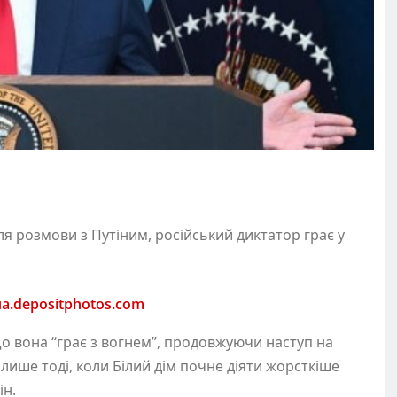
ля розмови з Путіним, російський диктатор грає у
ua.depositphotos.com
о вона “грає з вогнем”, продовжуючи наступ на
 лише тоді, коли Білий дім почне діяти жорсткіше
ін.