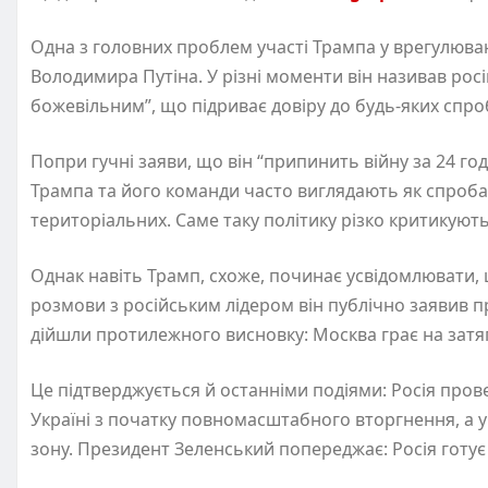
Одна з головних проблем участі Трампа у врегулюван
Володимира Путіна. У різні моменти він називав рос
божевільним”, що підриває довіру до будь-яких спр
Попри гучні заяви, що він “припинить війну за 24 год
Трампа та його команди часто виглядають як спроба 
територіальних. Саме таку політику різко критикують 
Однак навіть Трамп, схоже, починає усвідомлювати, 
розмови з російським лідером він публічно заявив пр
дійшли протилежного висновку: Москва грає на затя
Це підтверджується й останніми подіями: Росія про
Україні з початку повномасштабного вторгнення, а у
зону. Президент Зеленський попереджає: Росія готує 