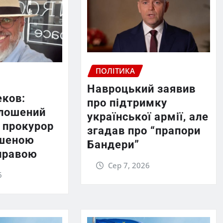
ПОЛІТИКА
Навроцький заявив
еков:
про підтримку
лошений
української армії, але
 прокурор
згадав про “прапори
ршеною
Бандери”
правою
Сер 7, 2026
6