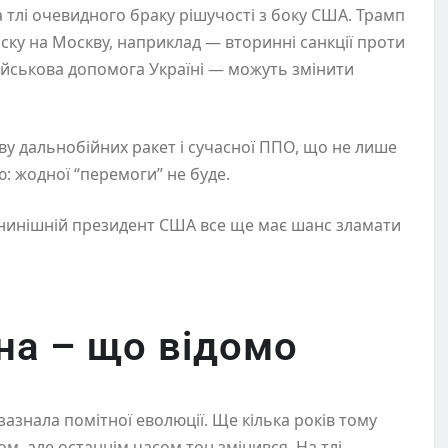
 тлі очевидного браку рішучості з боку США. Трамп
иску на Москву, наприклад — вторинні санкції проти
 військова допомога Україні — можуть змінити
у дальнобійних ракет і сучасної ППО, що не лише
: жодної “перемоги” не буде.
, нинішній президент США все ще має шанс зламати
на – що відомо
азнала помітної еволюції. Ще кілька років тому
, але останнім часом тон змінився. На тлі