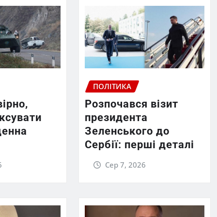
ПОЛІТИКА
вірно,
Розпочався візит
ексувати
президента
денна
Зеленського до
Сербії: перші деталі
6
Сер 7, 2026