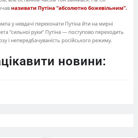
почав
називати Путіна “абсолютно божевільним”.
ампа у невдачі переконати Путіна йти на мирні
гета “сильної руки” Путіна — поступово переходить
зу і непередбачуваність російського режиму.
цікавити новини: