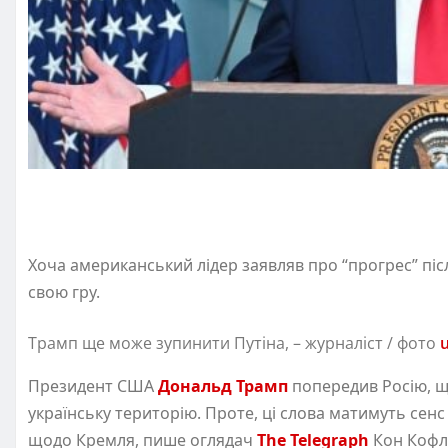
Хоча американський лідер заявляв про “прогрес” піс
свою гру.
Трамп ще може зупинити Путіна, – журналіст / фото
Президент США
Дональд Трамп
попередив Росію, щ
українську територію. Проте, ці слова матимуть сенс
щодо Кремля, пише оглядач
The Telegraph
Кон Кофл