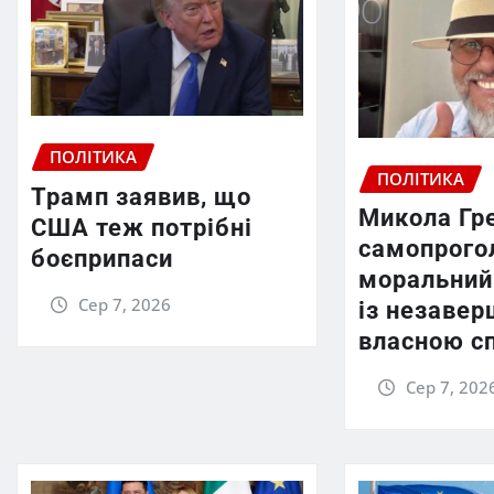
ПОЛІТИКА
ПОЛІТИКА
Трамп заявив, що
Микола Гр
США теж потрібні
самопрого
боєприпаси
моральний
Сер 7, 2026
із незаве
власною с
Сер 7, 202