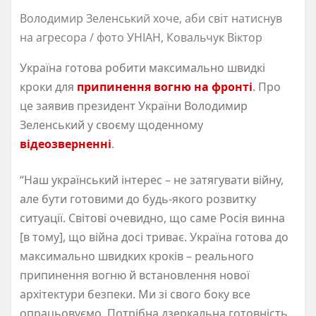
Володимир Зеленський хоче, аби світ натиснув
на агресора / фото УНІАН, Ковальчук Віктор
Україна готова робити максимально швидкі
кроки для
припинення вогню на фронті
. Про
це заявив президент України Володимир
Зеленський у своєму щоденному
відеозверненні
.
“Наш український інтерес – не затягувати війну,
але бути готовими до будь-якого розвитку
ситуації. Світові очевидно, що саме Росія винна
[в тому], що війна досі триває. Україна готова до
максимально швидких кроків – реального
припинення вогню й встановлення нової
архітектури безпеки. Ми зі свого боку все
опрацьовуємо. Потрібна дзеркальна готовність