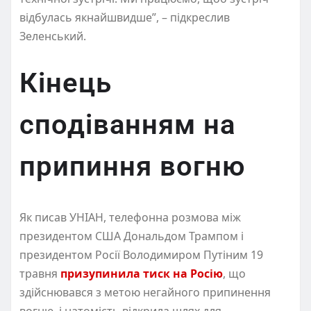
відбулась якнайшвидше”, – підкреслив
Зеленський.
Кінець
сподіванням на
припиння вогню
Як писав УНІАН, телефонна розмова між
президентом США Дональдом Трампом і
президентом Росії Володимиром Путіним 19
травня
призупинила тиск на Росію
, що
здійснювався з метою негайного припинення
вогню, і натомість відкрила шлях для