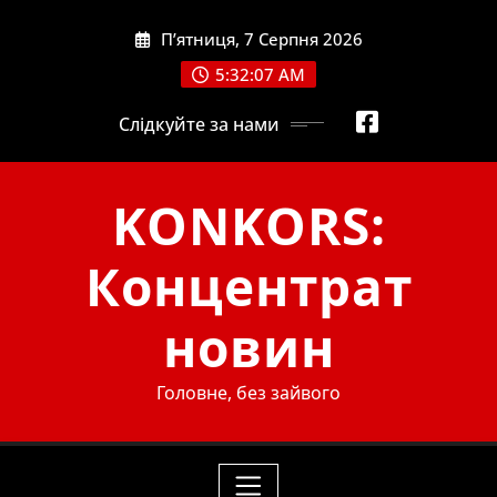
Skip
П’ятниця, 7 Серпня 2026
to
content
5:32:09 AM
Слідкуйте за нами
KONKORS:
Концентрат
новин
Головне, без зайвого