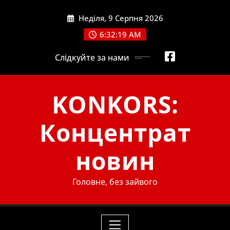
Skip
Неділя, 9 Серпня 2026
to
content
6:32:20 AM
Слідкуйте за нами
KONKORS:
Концентрат
новин
Головне, без зайвого