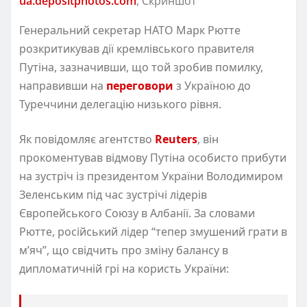
ua.depositphotos.com
, Скриншот
Генеральний секретар НАТО Марк Рютте
розкритикував дії кремлівського правителя
Путіна, зазначивши, що той зробив помилку,
направивши на
переговори
з Україною до
Туреччини делегацію низького рівня.
Як повідомляє агентство
Reuters
, він
прокоментував відмову Путіна особисто прибути
на зустріч із президентом України Володимиром
Зеленським під час зустрічі лідерів
Європейського Союзу в Албанії. За словами
Рютте, російський лідер “тепер змушений грати в
м’яч”, що свідчить про зміну балансу в
дипломатичній грі на користь України: