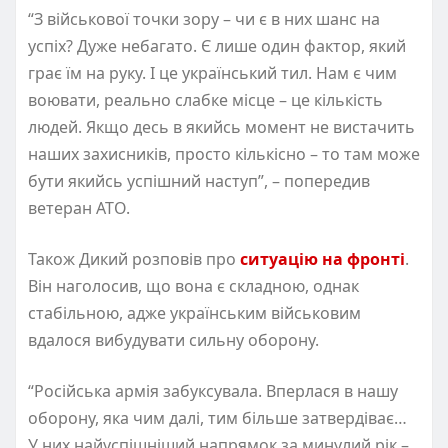
“З військової точки зору – чи є в них шанс на
успіх? Дуже небагато. Є лише один фактор, який
грає їм на руку. І це український тил. Нам є чим
воювати, реально слабке місце – це кількість
людей. Якщо десь в якийсь момент не вистачить
наших захисників, просто кількісно – то там може
бути якийсь успішний наступ”, – попередив
ветеран АТО.
Також Дикий розповів про
ситуацію на фронті
.
Він наголосив, що вона є складною, однак
стабільною, адже українським військовим
вдалося вибудувати сильну оборону.
“Російська армія забуксувала. Вперлася в нашу
оборону, яка чим далі, тим більше затвердіває…
У них найуспішніший напрямок за минулий рік –