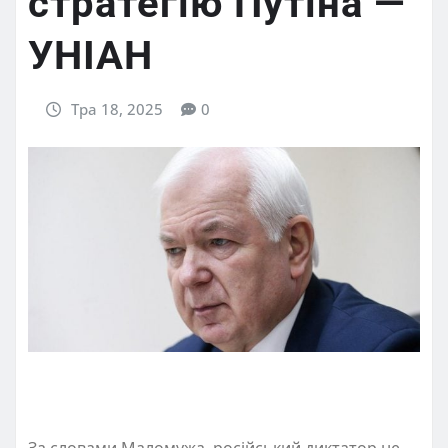
стратегію Путіна —
УНІАН
Тра 18, 2025
0
За словами Маломужа, російський диктатор не