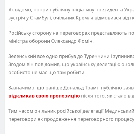
Як відомо, попри публічну ініціативу президента У
зустріч у Стамбулі, очільник Кремля відмовився від п
Російську сторону на переговорах представляють п
міністра оборони Олександр Фомін.
Зеленський все одно прибув до Туреччини і зупинивс
Згодом він повідомив, що українську делегацію очо
особисто не має що там робити.
Зазначимо, що раніше Дональд Трамп публічно заявл
відкликав свою пропозицію
після того, як стало ві
Тим часом очільник російської делегації Мединський
переговори як продовження переговорного процесу в