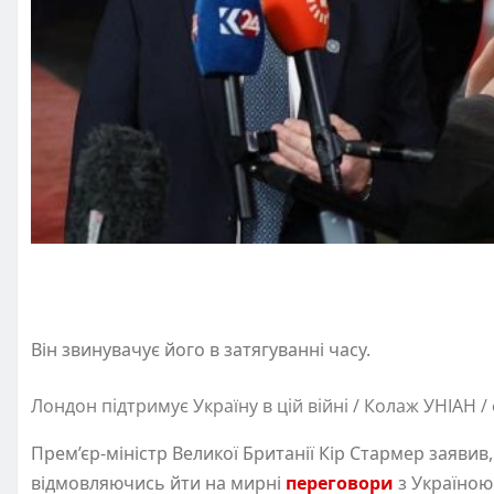
Він звинувачує його в затягуванні часу.
Лондон підтримує Україну в цій війні / Колаж УНІАН 
Прем’єр-міністр Великої Британії Кір Стармер заявив
відмовляючись йти на мирні
переговори
з Україною