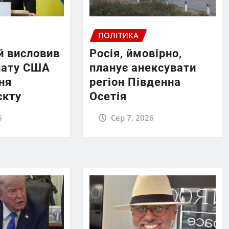
ПОЛІТИКА
й висловив
Росія, ймовірно,
нату США
планує анексувати
ня
регіон Південна
єкту
Осетія
6
Сер 7, 2026