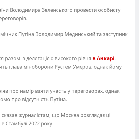
країни Володимира Зеленського провести особисту
ереговорів.
омічник Путіна Володимир Мединський та заступник
я разом із делегацією високого рівня
в Анкарі
.
лить глава міноборони Рустем Умєров, однак йому
яв про намір взяти участь у переговорах, однак
домо про відсутність Путіна.
 сказав журналістам, що Москва розглядає ці
 Стамбулі 2022 року.