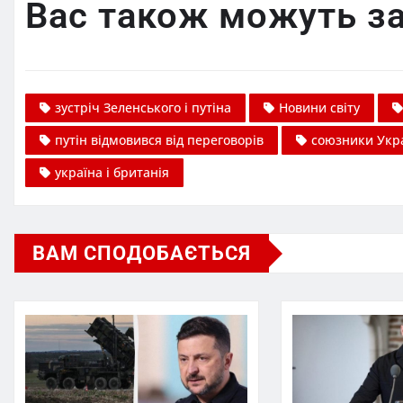
Вас також можуть за
зустріч Зеленського і путіна
Новини світу
путін відмовився від переговорів
союзники Укр
україна і британія
ВАМ СПОДОБАЄТЬСЯ