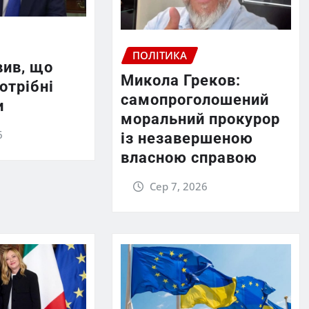
ПОЛІТИКА
вив, що
Микола Греков:
отрібні
самопроголошений
и
моральний прокурор
6
із незавершеною
власною справою
Сер 7, 2026