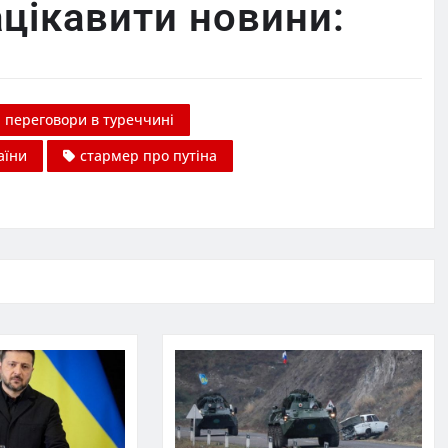
цікавити новини:
переговори в туреччині
аїни
стармер про путіна