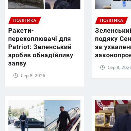
ПОЛІТИКА
ПОЛІТИКА
Ракети-
Зеленськи
перехоплювачі для
подяку Се
Patriot: Зеленський
за ухвален
зробив обнадійливу
законопро
заяву
Сер 8, 202
Сер 8, 2026