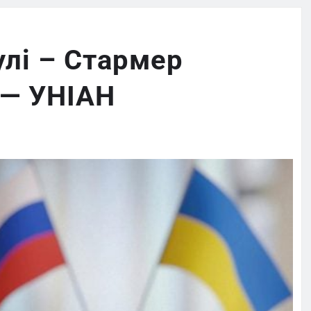
лі – Стармер
 — УНІАН