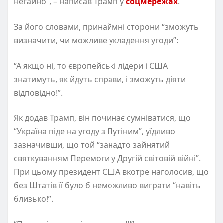
негайно”, – написав Трамп у
соцмережах
.
За його словами, принаймні сторони “зможуть
визначити, чи можливе укладення угоди”:
“А якщо ні, то європейські лідери і США
знатимуть, як йдуть справи, і зможуть діяти
відповідно!”.
Як додав Трамп, він починає сумніватися, що
“Україна піде на угоду з Путіним”, уїдливо
зазначивши, що той “занадто зайнятий
святкуванням Перемоги у Другій світовій війні”.
При цьому президент США вкотре наголосив, що
без Штатів її було б неможливо виграти “навіть
близько!”.