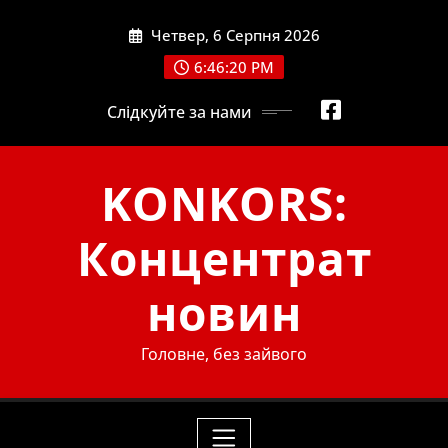
Skip
Четвер, 6 Серпня 2026
to
content
6:46:21 PM
Слідкуйте за нами
KONKORS:
Концентрат
новин
Головне, без зайвого