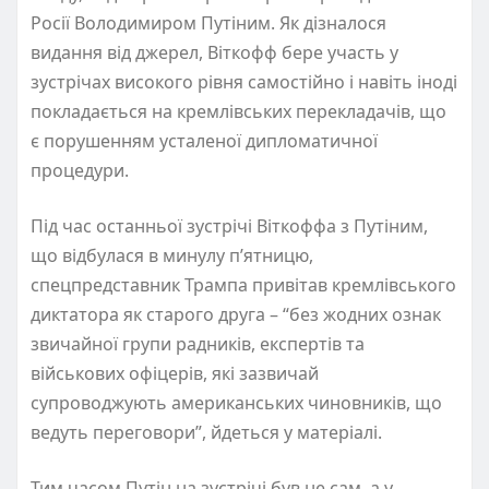
Росії Володимиром Путіним. Як дізналося
видання від джерел, Віткофф бере участь у
зустрічах високого рівня самостійно і навіть іноді
покладається на кремлівських перекладачів, що
є порушенням усталеної дипломатичної
процедури.
Під час останньої зустрічі Віткоффа з Путіним,
що відбулася в минулу п’ятницю,
спецпредставник Трампа привітав кремлівського
диктатора як старого друга – “без жодних ознак
звичайної групи радників, експертів та
військових офіцерів, які зазвичай
супроводжують американських чиновників, що
ведуть переговори”, йдеться у матеріалі.
Тим часом Путін на зустрічі був не сам, а у