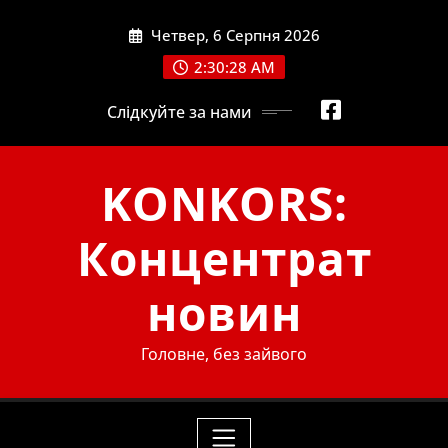
Skip
Четвер, 6 Серпня 2026
to
content
2:30:29 AM
Слідкуйте за нами
KONKORS:
Концентрат
новин
Головне, без зайвого