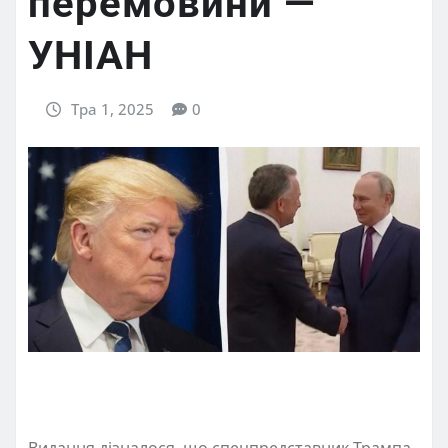
перемовини —
УНІАН
Тра 1, 2025
0
Видання дізналося, що спецпредставник Трампа