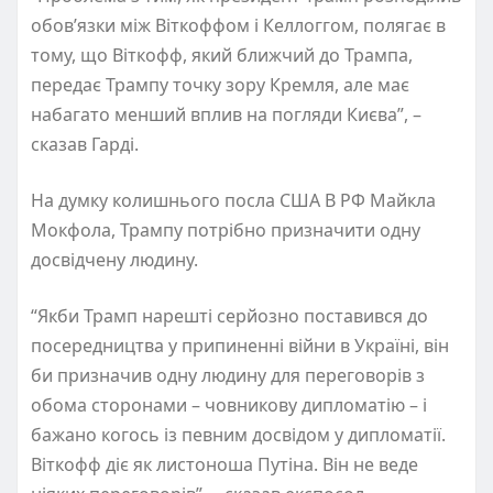
обов’язки між Віткоффом і Келлоггом, полягає в
тому, що Віткофф, який ближчий до Трампа,
передає Трампу точку зору Кремля, але має
набагато менший вплив на погляди Києва”, –
сказав Гарді.
На думку колишнього посла США В РФ Майкла
Мокфола, Трампу потрібно призначити одну
досвідчену людину.
“Якби Трамп нарешті серйозно поставився до
посередництва у припиненні війни в Україні, він
би призначив одну людину для переговорів з
обома сторонами – човникову дипломатію – і
бажано когось із певним досвідом у дипломатії.
Віткофф діє як листоноша Путіна. Він не веде