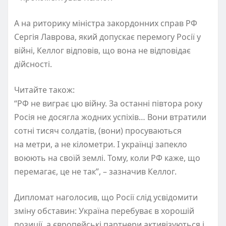
А на риторику міністра закордонних справ РФ
Сергія Лаврова, який допускає перемогу Росії у
війні, Келлог відповів, що вона не відповідає
дійсності.
Читайте також:
“РФ не виграє цю війну. За останні півтора року
Росія не досягла жодних успіхів… Вони втратили
сотні тисяч солдатів, (вони) просуваються
на метри, а не кілометри. І українці запекло
воюють на своїй землі. Тому, коли РФ каже, що
перемагає, це не так”, – зазначив Келлог.
Дипломат наголосив, що Росії слід усвідомити
зміну обставин: Україна перебуває в хорошій
позиції, а європейські партнери активізуються і