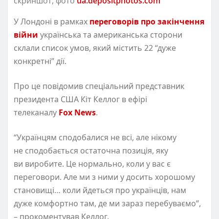
скриншот, фото
ua.depositphotos.com
У Лондоні в рамках
переговорів про закінчення
війни
українська та американська сторони
склали список умов, який містить 22 “дуже
конкретні” дії.
Про це повідомив спеціальний представник
президента США Кіт Келлог в ефірі
телеканалу
Fox News
.
“Українцям сподобалися не всі, але нікому
не сподобається остаточна позиція, яку
ви виробите. Це нормально, коли у вас є
переговори. Але ми з ними у досить хорошому
становищі… коли йдеться про українців, нам
дуже комфортно там, де ми зараз перебуваємо”,
– прокоментував Келлог.