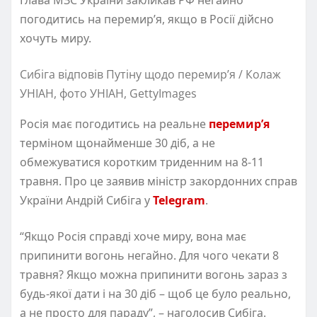
погодитись на перемир’я, якщо в Росії дійсно
хочуть миру.
Сибіга відповів Путіну щодо перемир’я / Колаж
УНІАН, фото УНІАН, GettyImages
Росія має погодитись на реальне
перемир’я
терміном щонайменше 30 діб, а не
обмежуватися коротким триденним на 8-11
травня. Про це заявив міністр закордонних справ
України Андрій Сибіга у
Telegram
.
“Якщо Росія справді хоче миру, вона має
припинити вогонь негайно. Для чого чекати 8
травня? Якщо можна припинити вогонь зараз з
будь-якої дати і на 30 діб – щоб це було реально,
а не просто для параду”, – наголосив Сибіга.