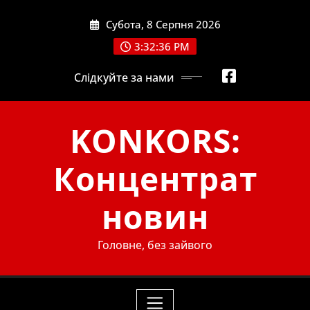
Skip
Субота, 8 Серпня 2026
to
content
3:32:37 PM
Слідкуйте за нами
KONKORS:
Концентрат
новин
Головне, без зайвого