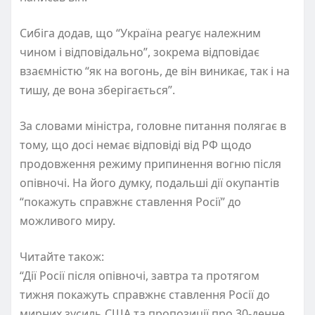
Сибіга додав, що “Україна реагує належним
чином і відповідально”, зокрема відповідає
взаємністю “як на вогонь, де він виникає, так і на
тишу, де вона зберігається”.
За словами міністра, головне питання полягає в
тому, що досі немає відповіді від РФ щодо
продовження режиму припинення вогню після
опівночі. На його думку, подальші дії окупантів
“покажуть справжнє ставлення Росії” до
можливого миру.
Читайте також:
“Дії Росії після опівночі, завтра та протягом
тижня покажуть справжнє ставлення Росії до
мирних зусиль США та пропозиції про 30-денне