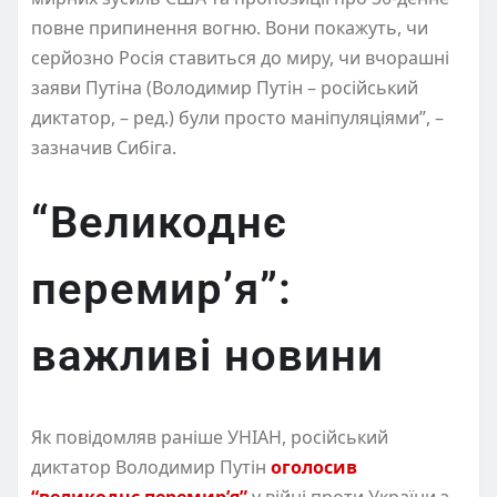
повне припинення вогню. Вони покажуть, чи
серйозно Росія ставиться до миру, чи вчорашні
заяви Путіна (Володимир Путін – російський
диктатор, – ред.) були просто маніпуляціями”, –
зазначив Сибіга.
“Великоднє
перемир’я”:
важливі новини
Як повідомляв раніше УНІАН, російський
диктатор Володимир Путін
оголосив
“великоднє перемир’я”
у війні проти України з