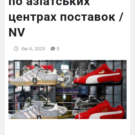
по азіатських
центрах поставок /
NV
Кві 4, 2025
0