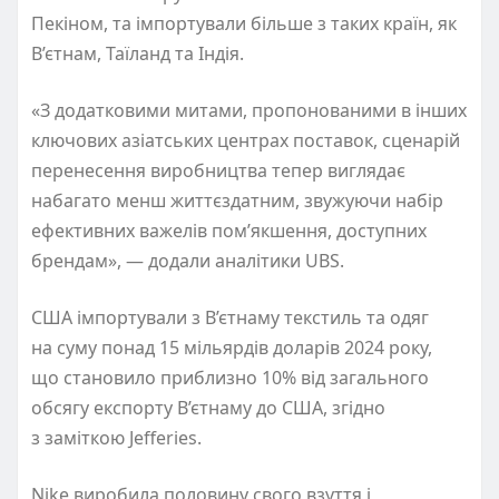
Пекіном, та імпортували більше з таких країн, як
В’єтнам, Таїланд та Індія.
«З додатковими митами, пропонованими в інших
ключових азіатських центрах поставок, сценарій
перенесення виробництва тепер виглядає
набагато менш життєздатним, звужуючи набір
ефективних важелів пом’якшення, доступних
брендам», — додали аналітики UBS.
США імпортували з В’єтнаму текстиль та одяг
на суму понад 15 мільярдів доларів 2024 року,
що становило приблизно 10% від загального
обсягу експорту В’єтнаму до США, згідно
з заміткою Jefferies.
Nike виробила половину свого взуття і