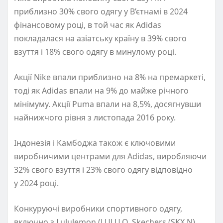
приблизно 30% свого одягу у В’єтнамі в 2024
фінансовому році, в той час як Adidas
покладалася на азіатську країну в 39% свого
взуття і 18% свого одягу в минулому році.
Акції Nike впали приблизно на 8% на премаркеті,
тоді як Adidas впали на 9% до майже річного
мінімуму. Акції Puma впали на 8,5%, досягнувши
найнижчого рівня з листопада 2016 року.
Індонезія і Камбоджа також є ключовими
виробничими центрами для Adidas, виробляючи
32% свого взуття і 23% свого одягу відповідно
у 2024 році.
Конкуруючі виробники спортивного одягу,
включно з Lululemon
(
LULU.O, Skechers
(
SKX.N),