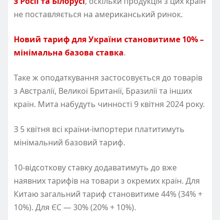
з Росії та Білорусі
, оскільки продукція з цих країн
не поставляється на американський ринок.
Новий тариф для України становитиме 10% –
мінімальна базова ставка
.
Таке ж оподаткування застосовується до товарів
з Австралії, Великої Британії, Бразилії та інших
країн. Мита набудуть чинності 9 квітня 2024 року.
З 5 квітня всі країни-імпортери платитимуть
мінімальний базовий тариф.
10-відсоткову ставку додаватимуть до вже
наявних тарифів на товари з окремих країн. Для
Китаю загальний тариф становитиме 44%
(
34% +
10%). Для ЄС — 30%
(
20% + 10%).