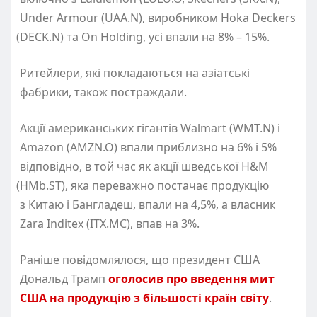
Under Armour
(
UAA.N), виробником Hoka Deckers
(
DECK.N) та On Holding, усі впали на 8% – 15%.
Ритейлери, які покладаються на азіатські
фабрики, також постраждали.
Акції американських гігантів Walmart
(
WMT.N) і
Amazon
(
AMZN.O) впали приблизно на 6% і 5%
відповідно, в той час як акції шведської H&M
(
HMb.ST), яка переважно постачає продукцію
з Китаю і Бангладеш, впали на 4,5%, а власник
Zara Inditex
(
ITX.MC), впав на 3%.
Раніше повідомлялося, що президент США
Дональд Трамп
оголосив про введення мит
США на продукцію з більшості країн світу
.