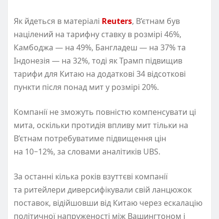
Як йдеться в матеріалі
Reuters
, В’єтнам був
націлений на тарифну ставку в розмірі 46%,
Камбоджа — на 49%, Бангладеш — на 37% та
Індонезія — на 32%, тоді як Трамп підвищив
тарифи для Китаю на додаткові 34 відсоткові
пункти після понад мит у розмірі 20%.
Компанії не зможуть повністю компенсувати ці
мита, оскільки протидія впливу мит тільки на
В’єтнам потребуватиме підвищення цін
на 10−12%, за словами аналітиків UBS.
За останні кілька років взуттєві компанії
та ритейлери диверсифікували свій ланцюжок
поставок, відійшовши від Китаю через ескалацію
політичної напруженості між Вашингтоном і