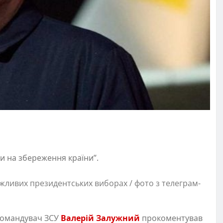
и на збереження країни”.
жливих президентських виборах / фото з телеграм-
окомандувач ЗСУ
Валерій Залужний
прокоментував