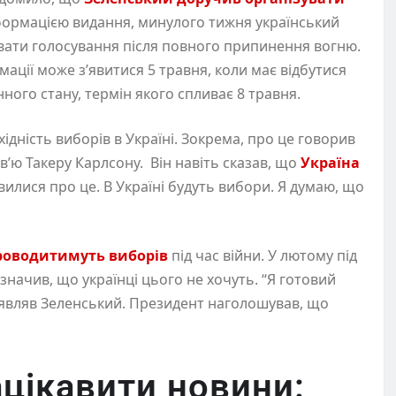
нформацією видання, минулого тижня український
увати голосування після повного припинення вогню.
ації може з’явитися 5 травня, коли має відбутися
ого стану, термін якого спливає 8 травня.
дність виборів в Україні. Зокрема, про це говорив
’ю Такеру Карлсону. Він навіть сказав, що
Україна
овилися про це. В Україні будуть вибори. Я думаю, що
проводитимуть виборів
під час війни. У лютому під
значив, що українці цього не хочуть. “Я готовий
заявляв Зеленський. Президент наголошував, що
цікавити новини: