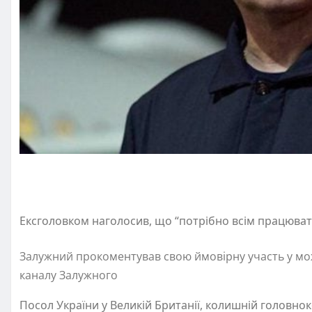
Ексголовком наголосив, що “потрібно всім працюват
Залужний прокоментував свою ймовірну участь у мо
каналу Залужного
Посол України у Великій Британії, колишній головн