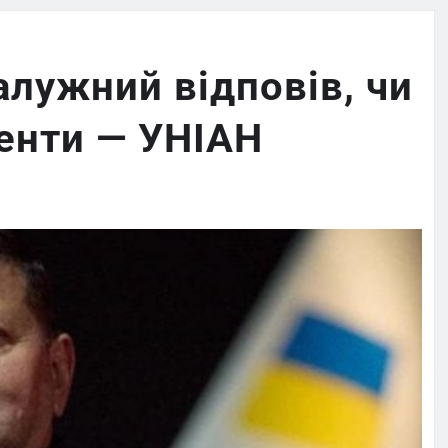
алужний відповів, чи
енти — УНІАН