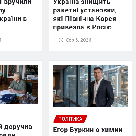
П вручили
Україна знищить
ру
ракетні установки,
країни в
які Північна Корея
привезла в Росію
6
Сер 5, 2026
ПОЛІТИКА
й доручив
Егор Буркин о химии
 ряди