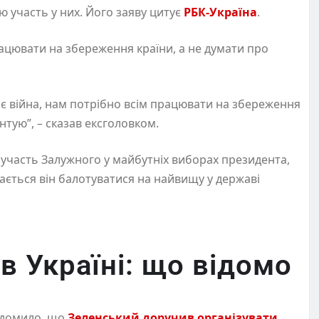
ю участь у них. Його заяву цитує
РБК-Україна
.
ацювати на збереження країни, а не думати про
ає війна, нам потрібно всім працювати на збереження
ентую”, – сказав ексголовком.
участь Залужного у майбутніх виборах президента,
рається він балотуватися на найвищу у державі
в Україні: що відомо
ідомило, що
Зеленський доручив організувати