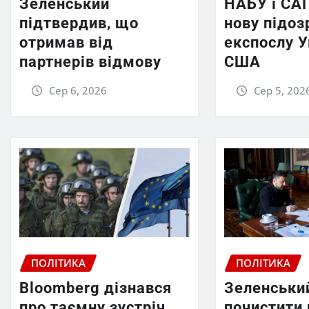
Зеленський
НАБУ і СА
підтвердив, що
нову підоз
отримав від
експослу У
партнерів відмову
США
Сер 6, 2026
Сер 5, 202
ПОЛІТИКА
ПОЛІТИКА
Bloomberg дізнався
Зеленськи
про таємну зустріч
почистити