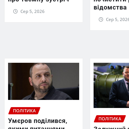
відомства
Сер 5, 2026
Сер 5, 202
ПОЛІТИКА
ПОЛІТИКА
Умєров поділився,
якими питаннями