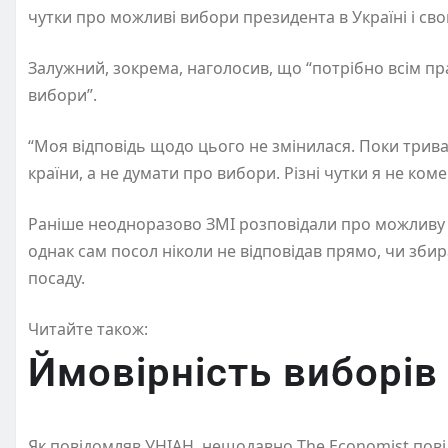
чутки про можливі вибори президента в Україні і сво
Залужний, зокрема, наголосив, що “потрібно всім пр
вибори”.
“Моя відповідь щодо цього не змінилася. Поки трив
країни, а не думати про вибори. Різні чутки я не ком
Раніше неодноразово ЗМІ розповідали про можливу 
однак сам посол ніколи не відповідав прямо, чи зби
посаду.
Читайте також:
Ймовірність виборів 
Як повідомляв УНІАН, нещодавно The Economist пов