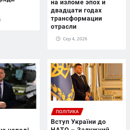
на изломе эпох и
двадцати годах
трансформации
6
отрасли
Сер 4, 2026
ПОЛІТИКА
Вступ України до
НАТО – Залужний