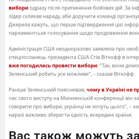
вибори
одразу після припинення бойових дій. За і
лідер скликав нараду, аби доручити команді організ
Джерела кажуть, що перше підтвердження цієї інформ
парламентське голосування щодо продовження воєнн
Адміністрація США неодноразово заявляла про необхі
спецпосланець президента США Стів Віткофф в інтерв
вже погодилась провести вибори
. “Так, вони дом
Зеленський робить усе можливе”, – сказав Віткофф.
Раніше Зеленський пояснював,
чому в Україні не 
час свого виступу на Мюнхенській конференції він за
говорити про вибори, українці не хочуть цього”, – 
наразі важливо зберегти єдність всередині країни.
Вас також можуть за